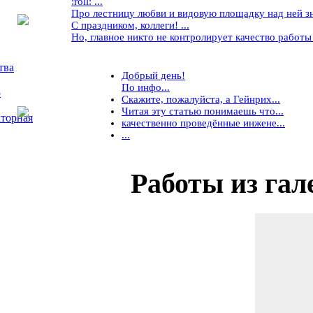
:roll: ...
Про лестницу любви и видовую площадку над ней знае
С праздником, коллеги! ...
Но, главное никто не контролирует качество работы ..
тва
Добрый день!
По инфо...
5
Скажите, пожалуйста, а Гейнрих...
Читая эту статью понимаешь что...
торная
качественно проведённые инжене...
...
Работы
из гал