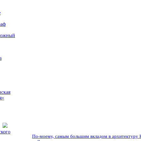
е
раф
рожный
а
вская
я»
ского
По-моему, самым большим вкладом в архитектуру Кр