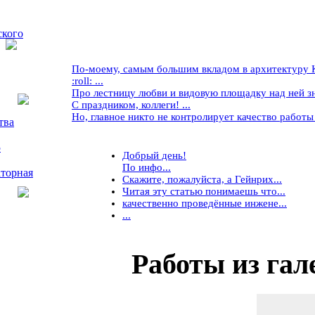
ского
По-моему, самым большим вкладом в архитектуру Кр
:roll: ...
Про лестницу любви и видовую площадку над ней знае
С праздником, коллеги! ...
Но, главное никто не контролирует качество работы ..
тва
5
Добрый день!
По инфо...
торная
Скажите, пожалуйста, а Гейнрих...
Читая эту статью понимаешь что...
качественно проведённые инжене...
...
Работы
из гал