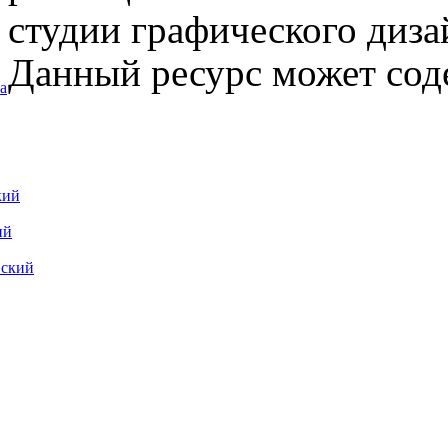
студии графического диза
Данный ресурс может сод
а
кий
ий
вский