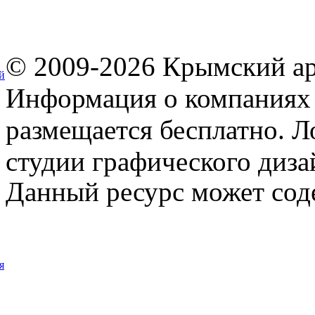
© 2009-2026 Крымский ар
й
Информация о компаниях 
размещается бесплатно. Л
студии графического диза
Данный ресурс может сод
я