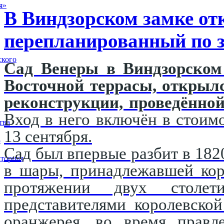
я»
В Виндзорском замке от
перепланированный по з
ского
Сад Венеры в Виндзорском 
Восточной террасы, открыл
реконструкции, проведённой
Вход в него включён в стоимо
тва
13 сентября.
5
Сад был впервые разбит в 182
торная
в шары, принадлежавшей кор
протяжении двух столети
представителями королевско
оранжерея, во время правл