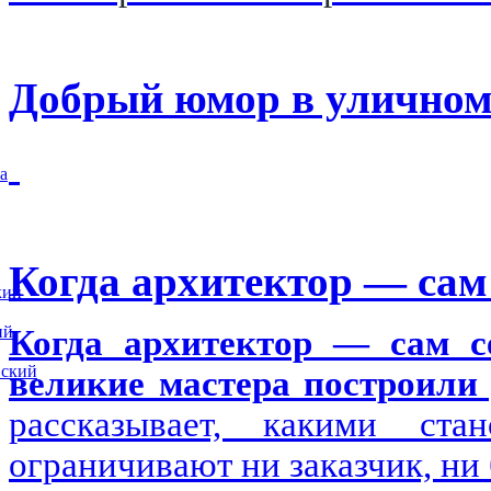
Добрый юмор в уличном
а
Когда архитектор — сам 
кий
ий
Когда архитектор — сам се
вский
великие мастера построили 
рассказывает, какими ста
ограничивают ни заказчик, ни