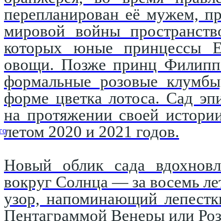
перепланирован её мужем, п
мировой войны пространство
которых юные принцессы Е
овощи. Позже принц Филипп 
формальные розовые клумбы,
форме цветка лотоса. Сад эп
на протяжении своей истори
летом 2020 и 2021 годов.
го
Новый облик сада вдохновл
вокруг Солнца — за восемь ле
узор, напоминающий лепестк
Пентаграммой Венеры или Роз