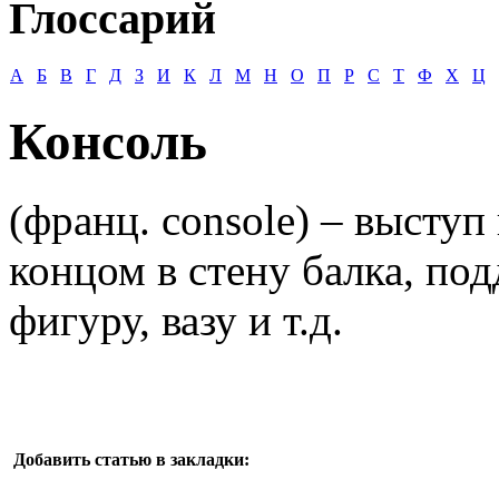
Глоссарий
А
Б
В
Г
Д
З
И
К
Л
М
Н
О
П
Р
С
Т
Ф
Х
Ц
Консоль
(франц. console) – выступ
концом в стену балка, по
фигуру, вазу и т.д.
Добавить статью в закладки: