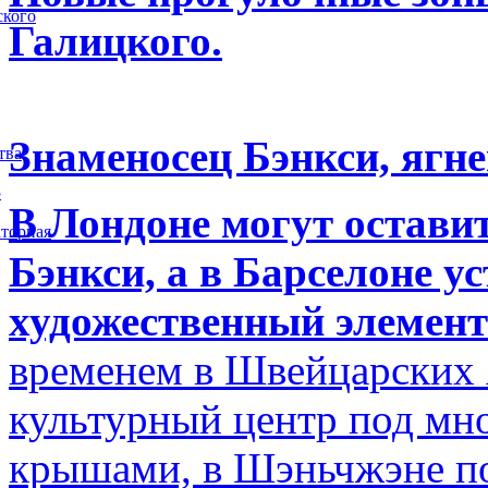
ского
Галицкого.
Знаменосец Бэнкси, ягне
тва
5
В Лондоне могут остави
торная
Бэнкси, а в Барселоне у
художественный элемент
временем в Швейцарских 
культурный центр под м
крышами, в Шэньчжэне по