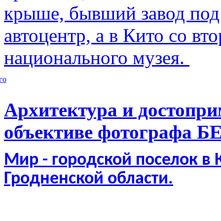
крыше, бывший завод по
автоцентр, а в Кито со в
национального музея.
го
Архитектура и достопри
объективе фотографа Б
Мир - городской поселок в
Гродненской области.