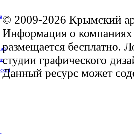
© 2009-2026 Крымский ар
а
Информация о компаниях 
размещается бесплатно. Л
кий
студии графического диза
ий
Данный ресурс может сод
вский