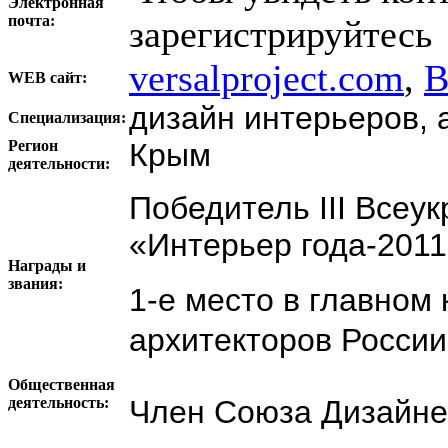
Электронная
почта:
зарегистрируйтесь
versalproject.com
,
В
WEB сайт:
дизайн интерьеров, 
Специализация:
Регион
Крым
деятельности:
Победитель III Всеук
«Интерьер года-201
Награды и
звания:
1-е место в
главном 
архитекторов Росси
Общественная
деятельность:
Член Союза Дизайне