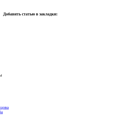
Добавить статью в закладки:
ы
нцова
ба