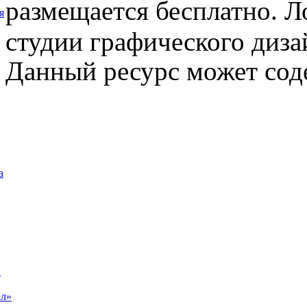
размещается бесплатно. Л
я
студии графического диза
Данный ресурс может сод
а
а
ал»