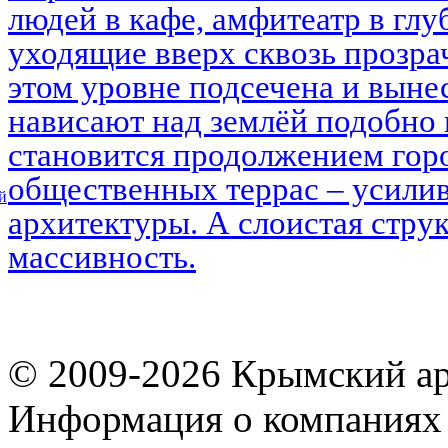
людей в кафе, амфитеатр в глу
уходящие вверх сквозь прозра
этом уровне подсечена и выне
нависают над землёй подобно 
становится продолжением горо
общественных террас – усилив
й
архитектуры. А слоистая струк
массивность.
© 2009-2026 Крымский ар
Информация о компаниях 