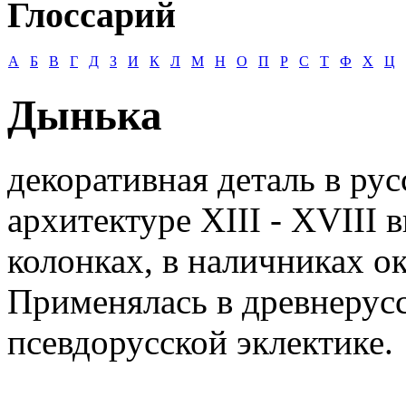
Глоссарий
А
Б
В
Г
Д
З
И
К
Л
М
Н
О
П
Р
С
Т
Ф
Х
Ц
Дынька
декоративная деталь в ру
архитектуре XIII - XVIII в
колонках, в наличниках о
Применялась в древнерусс
псевдорусской эклектике.