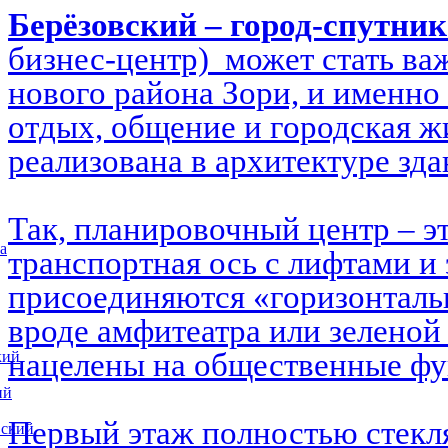
Берёзовский – город-спутни
бизнес-центр) может стать в
нового района Зори, и именно 
отдых, общение и городская ж
реализована в архитектуре зд
Так, планировочный центр – э
а
транспортная ось с лифтами и 
присоединяются «горизонталь
вроде амфитеатра или зеленой
нацелены на общественные ф
кий
ий
Первый этаж полностью стекл
вский