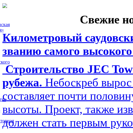
Свежие н
вская
я»
Километровый саудовски
званию самого высокого
ского
Строительство JEC Towe
рубежа.
Небоскреб вырос 
составляет почти полови
тва
высоты. Проект, также изв
5
должен стать первым рук
торная