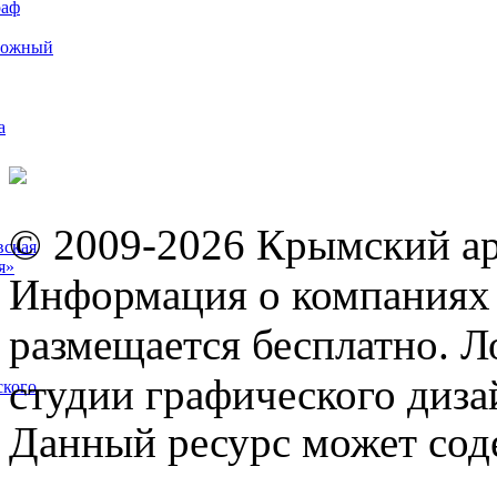
раф
рожный
а
© 2009-2026 Крымский ар
вская
я»
Информация о компаниях 
размещается бесплатно. Л
студии графического диза
ского
Данный ресурс может сод