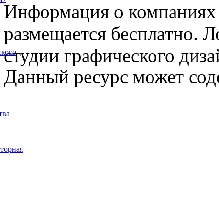
Информация о компаниях 
размещается бесплатно. Л
студии графического диза
ского
Данный ресурс может сод
тва
5
торная