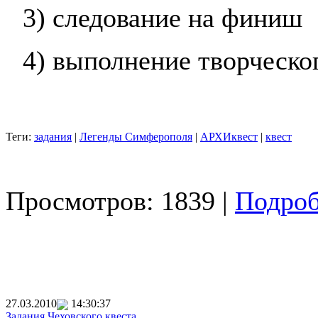
3)
следование на финиш
4)
выполнение творческо
Теги:
задания
|
Легенды Симферополя
|
АРХИквест
|
квест
Просмотров: 1839 |
Подроб
27.03.2010
14:30:37
Задания Чеховского квеста