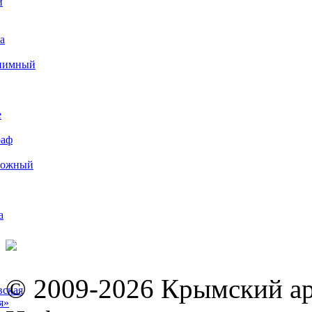
и
а
иимный
е
раф
рожный
а
© 2009-2026 Крымский ар
вская
я»