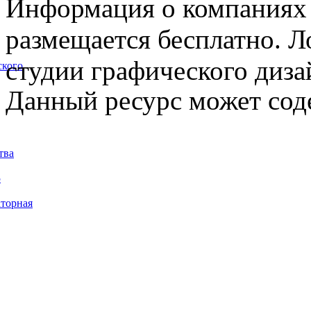
Информация о компаниях 
размещается бесплатно. Л
студии графического диза
ского
Данный ресурс может сод
тва
5
торная