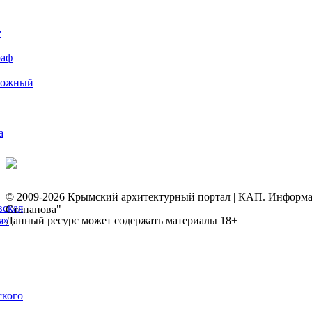
е
раф
рожный
а
© 2009-2026 Крымский архитектурный портал | КАП. Информаци
вская
Степанова"
я»
Данный ресурс может содержать материалы 18+
ского