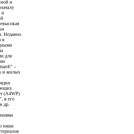
пной и
 началу
 и
ый
невысокая
ки
и. Недавно
о в
ядными
ла
ми для
ями
rian®" –
ак и жилых
рядки
няющих
wer (A4WP)
, в его
и др.
аниями
е
о наша
атериалов