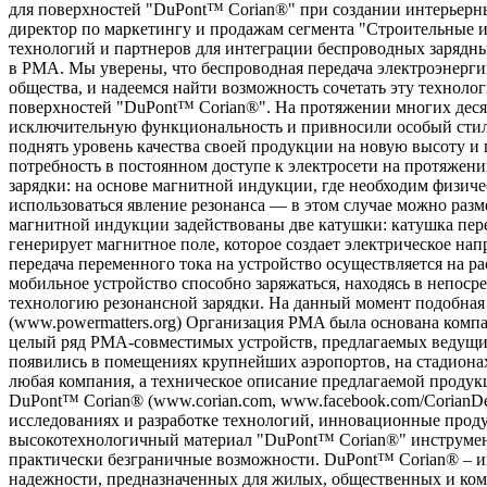
для поверхностей "DuPont™ Corian®" при создании интерьерн
директор по маркетингу и продажам сегмента "Строительные 
технологий и партнеров для интеграции беспроводных зарядных
в PMA. Мы уверены, что беспроводная передача электроэнерг
общества, и надеемся найти возможность сочетать эту техноло
поверхностей "DuPont™ Corian®". На протяжении многих дес
исключительную функциональность и привносили особый стил
поднять уровень качества своей продукции на новую высоту 
потребность в постоянном доступе к электросети на протяжен
зарядки: на основе магнитной индукции, где необходим физиче
использоваться явление резонанса — в этом случае можно разм
магнитной индукции задействованы две катушки: катушка пер
генерирует магнитное поле, которое создает электрическое нап
передача переменного тока на устройство осуществляется на ра
мобильное устройство способно заряжаться, находясь в непос
технологию резонансной зарядки. На данный момент подобная т
(www.powermatters.org) Организация PMA была основана компан
целый ряд PMA-совместимых устройств, предлагаемых ведущим
появились в помещениях крупнейших аэропортов, на стадионах
любая компания, а техническое описание предлагаемой продук
DuPont™ Corian® (www.corian.com, www.facebook.com/CorianDe
исследованиях и разработке технологий, инновационные проду
высокотехнологичный материал "DuPont™ Corian®" инструмен
практически безграничные возможности. DuPont™ Corian® – и
надежности, предназначенных для жилых, общественных и комм