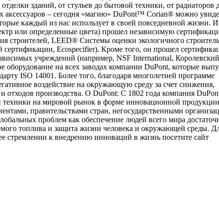
 отделки зданий, от стульев до бытовой техники, от радиаторов 
ых аксессуаров – сегодня «магию» DuPont™ Corian® можно увиде
торые каждый из нас использует в своей повседневной жизни. И
пектр или определенные цвета) прошел независимую сертификац
ия строителей, LEED® Системы оценки экологичного строитель
сертификации, Ecospecifier). Кроме того, он прошел сертифика
висимых учреждений (например, NSF International, Королевски
ое оборудование на всех заводах компании DuPont, которые вып
арту ISO 14001. Более того, благодаря многолетней программе
егативное воздействие на окружающую среду за счет снижения,
и отходов производства. О DuPont: С 1802 года компания DuPon
и техники на мировой рынок в форме инновационной продукции
лиентами, правительствами стран, негосударственными организа
лобальных проблем как обеспечение людей всего мира достато
емого топлива и защита жизни человека и окружающей среды. Д
е стремлении к внедрению инноваций в жизнь посетите сайт