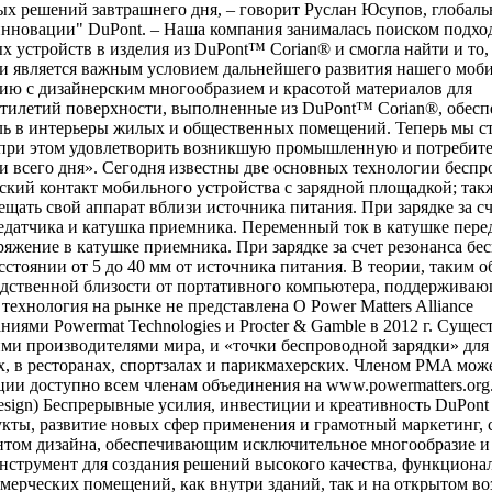
ых решений завтрашнего дня, – говорит Руслан Юсупов, глобал
инновации" DuPont. – Наша компания занималась поиском подх
 устройств в изделия из DuPont™ Corian® и смогла найти и то,
ии является важным условием дальнейшего развития нашего моб
гию с дизайнерским многообразием и красотой материалов для
ятилетий поверхности, выполненные из DuPont™ Corian®, обесп
ь в интерьеры жилых и общественных помещений. Теперь мы с
и при этом удовлетворить возникшую промышленную и потребит
ии всего дня». Сегодня известны две основных технологии бесп
ский контакт мобильного устройства с зарядной площадкой; так
ещать свой аппарат вблизи источника питания. При зарядке за с
едатчика и катушка приемника. Переменный ток в катушке пере
ряжение в катушке приемника. При зарядке за счет резонанса бе
сстоянии от 5 до 40 мм от источника питания. В теории, таким о
редственной близости от портативного компьютера, поддержива
ехнология на рынке не представлена О Power Matters Alliance
иями Powermat Technologies и Procter & Gamble в 2012 г. Сущес
и производителями мира, и «точки беспроводной зарядки» для
, в ресторанах, спортзалах и парикмахерских. Членом PMA може
ции доступно всем членам объединения на www.powermatters.org
sign) Беспрерывные усилия, инвестиции и креативность DuPont
кты, развитие новых сфер применения и грамотный маркетинг, 
том дизайна, обеспечивающим исключительное многообразие и
нструмент для создания решений высокого качества, функциона
ерческих помещений, как внутри зданий, так и на открытом во