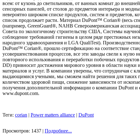
всем: от кухонь до светильников, от ванных комнат до внешней
сенсорных панелей, от столов до предметов интерьера и модн
невероятно широком списке продуктов, систем и предметов, ко
список продолжает расти. Материал DuPont™ Corian® (весь с
(например, GreenGuard®, NAHB Североамериканская ассоциац
Совета по экологичному строительству США, Системы научной 
соблюдение требований гигиены в целом ряде престижных неза
народного здравоохранения и LGA QualiTest). Производственн
DuPont™ Corian®, прошло сертификацию на соответствие станд
усовершенствования процессов, все эти заводы свели к нулю н
повторного использования и переработки побочных продуктов 
DD) привносит достижения мирового уровня в области науки 
материалов и услуг. В компании уверены, что сотрудничая с к
выдающимися учеными, мы сможем найти решения для таких г
количеством здоровой пищи, снижение зависимости от ископа
получения дополнительной информации о компании DuPont и е
www.dupont.com.
Теги:
corian
|
Power matters alliance
|
DuPont
Просмотров: 1437 |
Подробнее...