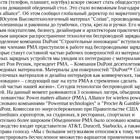
тв (телефон, планшет, ноутбук) вскоре сможет стать общедосту
 или домашний обеденный стол. Это стало возможным благодаря
 alliance". Об этом сообщил глобальный директор по маркетингу
 Юсупов Высокотехнологичный материал "Corian", производим
лешницы и раковины до тумбочки, стула, кресла и ручки. Его 
ым покупателям, бизнесу, дизайнерам и архитекторам практичес
жным широкое распространение технологии беспроводной зарядк
дразделение компании DuPont "Строительные инновации" вступил
ругими членами PMA приступили к работе над беспроводными зар
рые станут составной частью рабочих поверхностей из материа
ных зарядных устройств мы увидим их интеграцию с материала
рит Рон Ресник, президент PMA. – Компания DuPont десятилети
редовых материалов. Материалы для поверхностей "DuPont™ Co
делочных материалов и дизайна интерьеров как коммерческих, т
овации» – следующий шаг на пути PMA в стремлении сделать
ой частью нашей жизни». Сегодня технологии беспроводной за
ей. На данный момент развиваются 3 основных лагеря, объеди
шества: Power matters alliance (PMA), Alliance for wireless po
новано компаниями "Powermat technologies" и "Procter & Gamble"
 DuPont, Комиссия по энергосбережению при Правительстве США 
ейших аэропортов, на стадионах, в ресторанах, спортзалах и
ачительно более широким Объединение PMA было основано комп
уководство входят представители AT&T, Duracell, Starbucks, а такж
ава голоса). «Мы с большим энтузиазмом относимся к тому, чт
монстрировать бесчисленное множество вариантов применения м