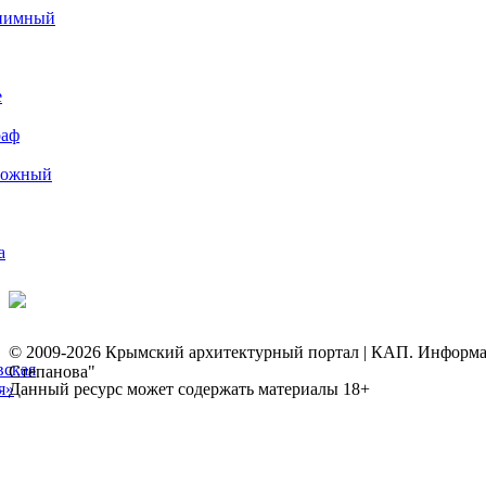
иимный
е
раф
рожный
а
© 2009-2026 Крымский архитектурный портал | КАП. Информаци
вская
Степанова"
я»
Данный ресурс может содержать материалы 18+