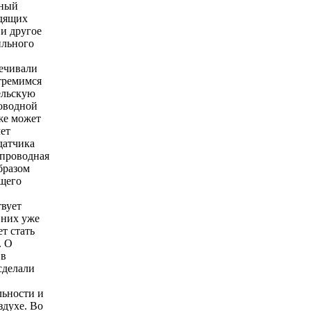
ьный
одящих
 и другое
ильного
ечивали
тремимся
ельскую
роводной
же может
чет
датчика
спроводная
бразом
ющего
твует
 них уже
т стать
. О
 в
сделали
льности и
здухе. Во