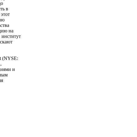
до
ть в
 этот
ию
ства
цию на
й институт
ускают
t (NYSE:
,
циями и
чным
ля