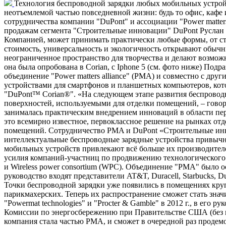
Технология беспроводной зарядки любых мобильных устройс
неотъемлемой частью повседневной жизни: будь то офис, кафе
сотрудничества компании "DuPont" и ассоциации "Power matters
продажам сегмента "Строительные инновации" DuPont Руслан
Компанией, может принимать практически любые формы, от сто
стоимость, универсальность и экологичность открывают обычн
неограниченное пространство для творчества и делают возмо
она была опробована в Corian, с Iphone 5 (см. фото ниже) По
объединение "Power matters alliance" (PMA) и совместно с д
устройствами для смартфонов и планшетных компьютеров, кото
"DuPont™ Corian®". «На следующем этапе развития беспровод
поверхностей, используемыми для отделки помещений, – гово
занималась практическим внедрением инноваций в области пе
это всемирно известное, первоклассное решение на рынках от
помещений. Сотрудничество PMA и DuPont «Строительные инн
интеллектуальные беспроводные зарядные устройства привычн
мобильных устройств привлекают всё больше их производител
усилия компаний-участниц по продвижению технологического нов
и Wireless power consortium (WPC). Объединение "PMA" было ос
руководство входят представители AT&T, Duracell, Starbucks,
Точки беспроводной зарядки уже появились в помещениях крупн
парикмахерских. Теперь их распространение сможет стать зн
"Powermat technologies" и "Procter & Gamble" в 2012 г., в его р
Комиссии по энергосбережению при Правительстве США (без пр
компания стала частью PMA, и сможет в очередной раз проде