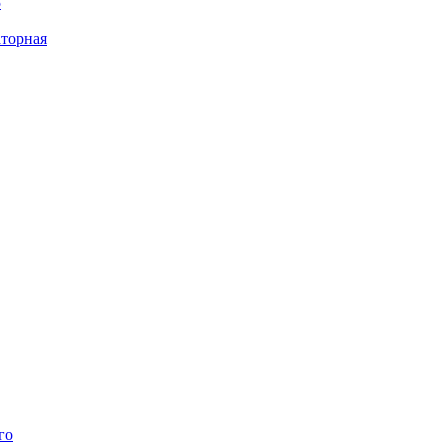
5
торная
го