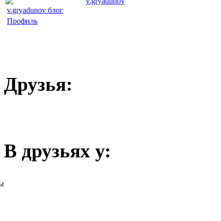
v.gryadunov
v.gryadunov блог
Профиль
Друзья:
В друзьях у:
ы