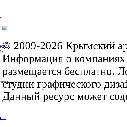
а
© 2009-2026 Крымский ар
вская
я»
Информация о компаниях 
размещается бесплатно. Л
студии графического диза
ского
Данный ресурс может сод
тва