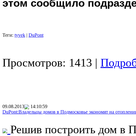
этом сообщило подразде
Теги:
tyvek
|
DuPont
Просмотров: 1413 |
Подроб
09.08.2013
14:10:59
DuPont:Владельцы домов в Подмосковье экономят на отоплени
Решив построить дом в П