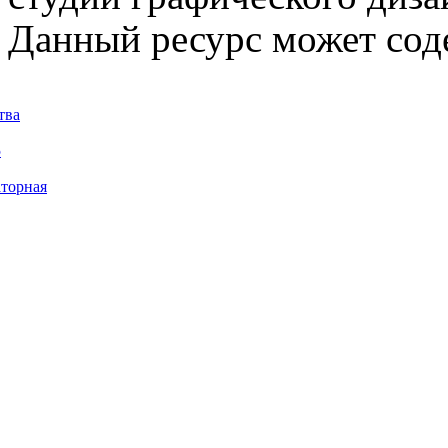
Данный ресурс может сод
тва
5
торная