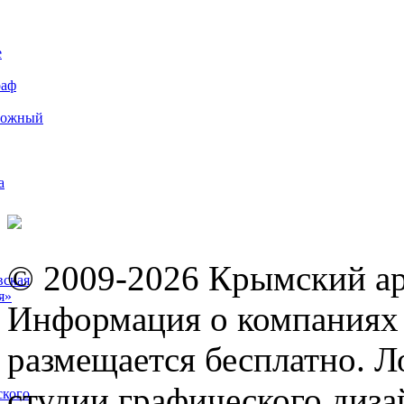
е
раф
рожный
а
© 2009-2026 Крымский ар
вская
я»
Информация о компаниях 
размещается бесплатно. Л
студии графического диза
ского