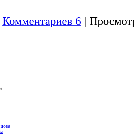
Комментариев 6
| Просмотр
ы
нцова
ба