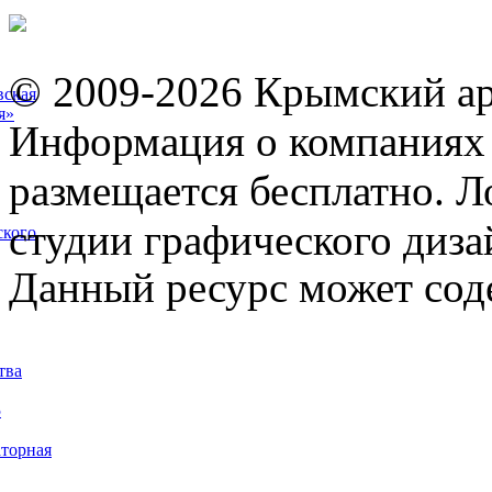
© 2009-2026 Крымский ар
вская
я»
Информация о компаниях 
размещается бесплатно. Л
студии графического диза
ского
Данный ресурс может сод
тва
5
торная