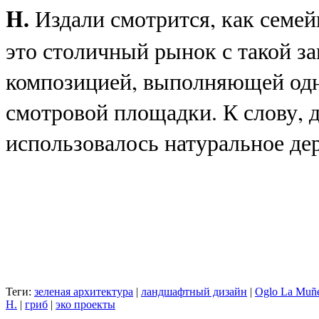
H.
Издали смотрится, как семей
это столичный рынок с такой з
композицией, выполняющей одн
смотровой площадки. К слову, д
использовалось натуральное дер
Теги:
зеленая архитектура
|
ландшафтный дизайн
|
Oglo La Muñ
H.
|
гриб
|
эко проекты