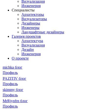
Визуализация
Инженерия
Специалисты
Архитекторы
Визуализаторы
Дизайнеры
Инженеры
Ландшафтные дизайнеры
Галерея проектов
Архитектура
Визуализация
Дизайн
Инженерия
О проекте
michka блог
Профиль
PAZITIV блог
Профиль
skimmy блог
Профиль
MrRjynfrn блог
Профиль