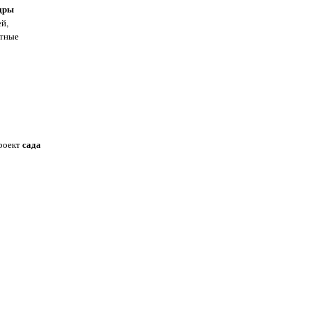
дры
й,
ятные
сада
проект