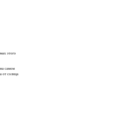
рмах этого
 на самом
а от солнца