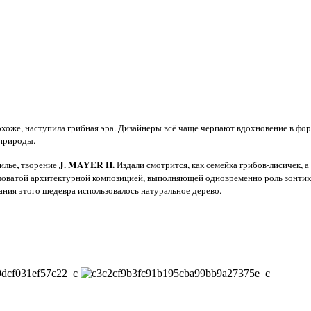
похоже, наступила грибная эра. Дизайнеры всё чаще черпают вдохновение в фо
 природы.
,
J. MAYER H.
илье
творение
Издали смотрится, как семейка грибов-лисичек, а
словатой архитектурной композицией, выполняющей одновременно роль зонтик
ания этого шедевра использовалось натуральное дерево.