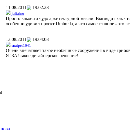
11.08.2011
19:02:28
juliahor
Просто какое-то чудо архитектурной мысли. Выглядит как чт
особенно удивил проект Umbrella, а что самое главное - это в
13.08.2011
19:04:08
snaiper1641
Очень впечатляет такое необычные сооружения в виде грибов
Я !ЗА! такое дизайнерское решение!
ы
нцова