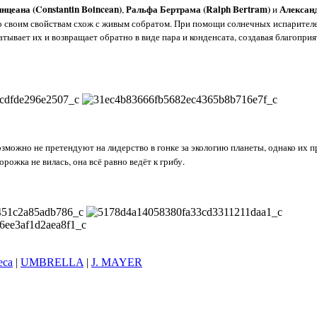
нцеана (Constantin Boincean)
Ральфа Бертрама (Ralph Bertram)
Алексан
,
и
о своим свойствам схож с живым собратом. При помощи солнечных испарителе
тывает их и возвращает обратно в виде пара и конденсата, создавая благопри
озможно не претендуют на лидерство в гонке за экологию планеты, однако их 
рожка не вилась, она всё равно ведёт к грибу.
eca
|
UMBRELLA
|
J. MAYER