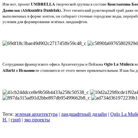
UMBRELLA
Константина Бои
Или вот, проект
творческой группы в составе
Даниелак (Aleksandra Danielak).
Этот гигантский рукотворный гриб даже п
выполненных в форме зонтов, он собирает сточные городские воды, перераба
условия для формирования зелёных ландшафтов.
Oglo
La Muñeca
Сотрудники французского офиса Архитектуры и Пейзажа
в
Allariz
Испании
в
не становится от этого менее привлекательным. И как бы до
Теги:
зеленая архитектура
|
ландшафтный дизайн
|
Oglo La Muñ
H.
|
гриб
|
эко проекты