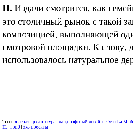
H.
Издали смотрится, как семей
это столичный рынок с такой з
композицией, выполняющей одн
смотровой площадки. К слову, д
использовалось натуральное дер
Теги:
зеленая архитектура
|
ландшафтный дизайн
|
Oglo La Muñ
H.
|
гриб
|
эко проекты