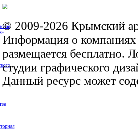
© 2009-2026 Крымский ар
вская
я»
Информация о компаниях 
размещается бесплатно. Л
студии графического диза
ского
Данный ресурс может сод
тва
5
торная