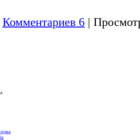
Комментариев 6
| Просмотр
ы
нцова
ба