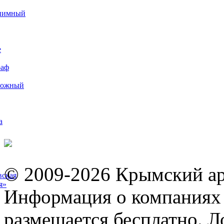
иимный
е
раф
рожный
а
© 2009-2026 Крымский ар
вская
я»
Информация о компаниях 
размещается бесплатно. Л