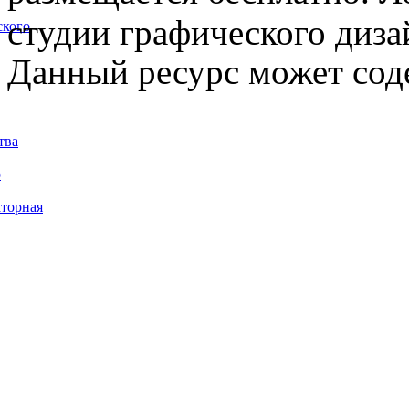
студии графического диза
ского
Данный ресурс может сод
тва
5
торная