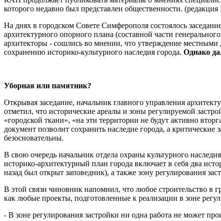
которого недавно был представлен общественности. (редакци
На днях в городском Совете Симферополя состоялось заседани
архитектурного опорного плана (составной части генерального
архитекторы - сошлись во мнении, что утверждение местными 
сохранению историко-культурного наследия города.
Однако да
Уборная или памятник?
Открывая заседание, начальник главного управления архитекту
отметил, что исторические ареалы и зоны регулируемой застро
«городской ткани», «на эти территории не будут активно вторга
документ позволит сохранить наследие города, а критические
безосновательны.
В свою очередь начальник отдела охраны культурного наследия
историко-архитектурный план города включает в себя два исто
назад был открыт заповедник), а также зону регулирования за
В этой связи чиновник напомнил, что любое строительство в г
как любые проекты, подготовленные к реализации в зоне регу
- В зоне регулирования застройки ни одна работа не может про