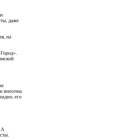
ли
нты, даже
я, на
«Город».
ымской
ие
ли внесены
видно, его
 А
сты.