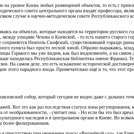
ние на уровне Киева любых размещений объектов, то есть с прив
дического совета центрального органа входят профессора, явл
всяком случае в научно-методическом совете Республиканского к
аясь на объектах, которые находятся на территории русского гор
между улицами Чехова и Киевской, - то есть нашего старого гор
оде сохраняется Неаполь Скифский, существовавший гораздо рань
нного пункта был просто лесной зоной. Образно выражаясь, мла
лицы Горького мы уже видим, как был видоизменён, а на самом 
ньше находилась Республиканская библиотека имени Франко). Те
зин. На самом деле, это есть искажение исторической достоверно
и этого парадного входа. Примечательно ещё и то, что этот пр
авловский собор, который сегодня не видно даже с дальних точ
тажей. Вот это как раз последствия статуса зоны регулирования,
а от необразованности, - считает она. - Но если бы это был ареал
культурного наследия и в центральном органе в Киеве. Во всяко
бы более фильтрованным.
что я присутствую при окончании пьесы «Вишнёвый сад», где Ерм