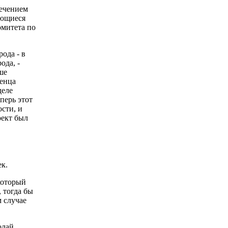
лечением
яющиеся
омитета по
ода - в
ода, -
ше
денца
деле
перь этот
сти, и
оект был
ек.
 который
, тогда бы
м случае
олай