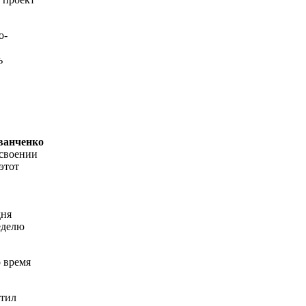
о-
ь
анченко
освоении
этот
дня
еделю
о время
етил