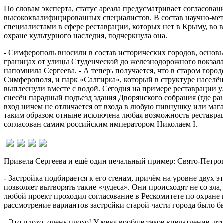
По словам эксперта, статус ареала предусматривает согласова
высококвалифицированных специалистов. В состав научно-мето
специалистами в сфере реставрации, которых нет в Крыму, во 
охране культурного наследия, подчеркнула она.
- Симферополь вносили в состав исторических городов, основыв
границах от улицы Студенческой до железнодорожного вокзала, 
напомнила Сергеева. - А теперь получается, что в старом гор
Симферополя, и парк «Салгирка», который в структуре населё
выплеснули вместе с водой. Сегодня на примере реставрации у
снесён парадный подъезд здания Дворянского собрания (где ра
вход ничем не отличается от входа в любую пивнушку или мага
таким образом отныне исключена любая возможность реставраци
согласован самим российским императором Николаем I.
Привела Сергеева и ещё один печальный пример: Свято-Петроп
- Застройка подбирается к его стенам, причём на уровне двух э
позволяет вытворять такие «чудеса». Они происходят не со зла, 
любой проект проходил согласование в Рескомитете по охране 
рассмотрение вариантов застройки старой части города было 
- Это плохо, очень плохо! У меня вообще такое впечатление, 