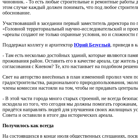
чиновник. - То есть любые строительные и ремонтные работы 
этом случае каждый должен понимать, что под любое строител
обоснование.
Участвовавший в заседании первый заместитель директора по 
«Головной территориальный научно-исследовательский и про
«ареалы создают не только охранные условия, но и сложности
Поддержал коллегу и архитектор
Юрий Безуглый
, приведя в 
- Там есть несколько достойных зданий, которые являются пам
проживания район. Оставить его в качестве ареала, где житель
согласования с Киевом? Те, кто настаивает на подобном решени
Свет на авторство внесённых в план изменений пролил член 
градостроительства, рационального природопользования, эко
члены комиссии настояли на том, чтобы не придавать центральн
- В этой части города много старых строений, не всегда безопа
исходила из того, что сегодня мы должны помогать горожанам
придётся направлять людей для улучшения своих жилищных ус
Совета и оставили в итоге два исторических ареала.
Получилось как всегда
На состоявшихся в конце июля общественных слушаниях, посв