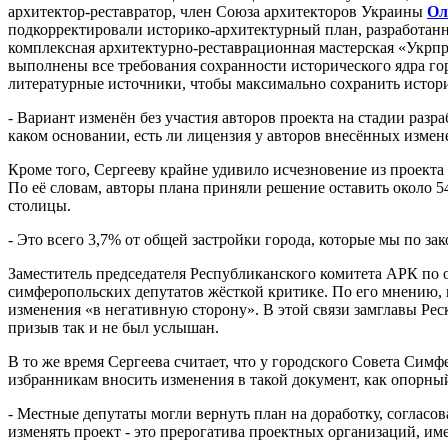
архитектор-реставратор, член Союза архитекторов Украины
Ол
подкорректировали историко-архитектурный план, разработа
комплексная архитектурно-реставрационная мастерская «Укрпр
выполнены все требования сохранности исторического ядра го
литературные источники, чтобы максимально сохранить истори
- Вариант изменён без участия авторов проекта на стадии разр
каком основании, есть ли лицензия у авторов внесённых измен
Кроме того, Сергееву крайне удивило исчезновение из проекта
По её словам, авторы плана приняли решение оставить около 5
столицы.
- Это всего 3,7% от общей застройки города, которые мы по за
Заместитель председателя Республиканского комитета АРК по 
симферопольских депутатов жёсткой критике. По его мнению, 
изменения «в негативную сторону». В этой связи замглавы Рес
призыв так и не был услышан.
В то же время Сергеева считает, что у городского Совета Сим
избранникам вносить изменения в такой документ, как опорны
- Местные депутаты могли вернуть план на доработку, согласо
изменять проект - это прерогатива проектных организаций, и