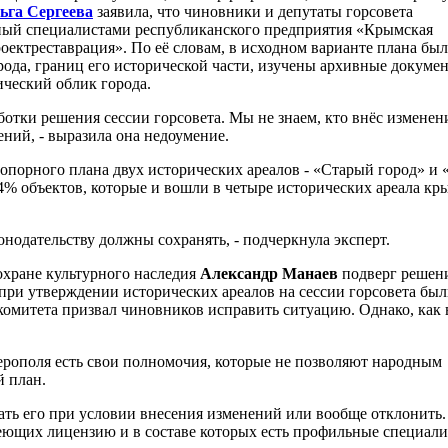
ьга Сергеева
заявила, что чиновники и депутаты горсовета
нный специалистами республиканского предприятия «Крымская
оектреставрация». По её словам, в исходном варианте плана бы
рода, границ его исторической части, изучены архивные докуме
ческий облик города.
аботки решения сессии горсовета. Мы не знаем, кто внёс изменени
ений, - выразила она недоумение.
 опорного плана двух исторических ареалов - «Старый город» и 
4% объектов, которые и вошли в четыре исторических ареала кр
конодательству должны сохранять, - подчеркнула эксперт.
охране культурного наследия
Александр Манаев
подверг решен
при утверждении исторических ареалов на сессии горсовета бы
комитета призвал чиновников исправить ситуацию. Однако, как 
ферополя есть свои полномочия, которые не позволяют народным
й план.
вать его при условии внесения изменений или вообще отклонить.
меющих лицензию и в составе которых есть профильные специали