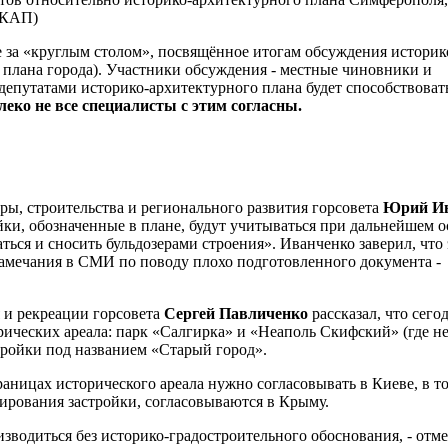
я КАП)
е за «круглым столом», посвящённое итогам обсуждения историк
 плана города). Участники обсуждения - местные чиновники и
депутатами историко-архитектурного плана будет способствоват
леко не все специалисты с этим согласны.
ры, строительства и регионального развития горсовета
Юрий Ив
йки, обозначенные в плане, будут учитываться при дальнейшем 
ться и сносить бульдозерами строения». Иванченко заверил, что 
 замечания в СМИ по поводу плохо подготовленного документа -
 и рекреации горсовета
Сергей Павличенко
рассказал, что сего
рических ареала: парк «Салгирка» и «Неаполь Скифский» (где н
стройки под названием «Старый город».
раницах исторического ареала нужно согласовывать в Киеве, в т
лирования застройки, согласовываются в Крыму.
изводиться без историко-градостроительного обоснования, - отм