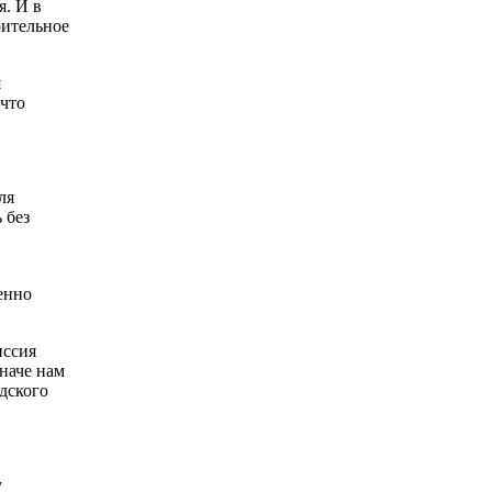
я. И в
оительное
я
что
ля
 без
менно
иссия
наче нам
дского
у