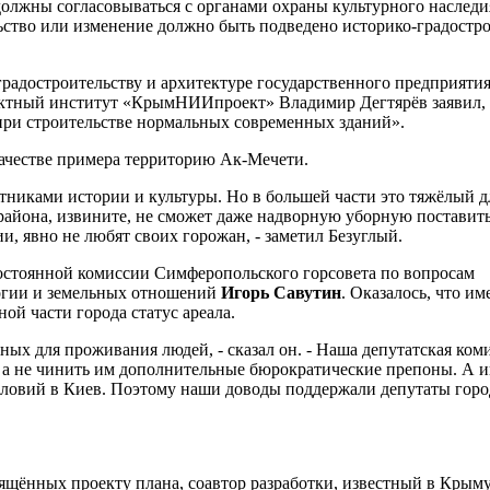
должны согласовываться с органами охраны культурного наследи
ьство или изменение должно быть подведено историко-градостр
градостроительству и архитектуре государственного предприяти
ектный институт «КрымНИИпроект» Владимир Дегтярёв заявил, 
 при строительстве нормальных современных зданий».
качестве примера территорию Ак-Мечети.
ятниками истории и культуры. Но в большей части это тяжёлый д
 района, извините, не сможет даже надворную уборную поставить
и, явно не любят своих горожан, - заметил Безуглый.
постоянной комиссии Симферопольского горсовета по вопросам
логии и земельных отношений
Игорь Савутин
. Оказалось, что и
ой части города статус ареала.
сных для проживания людей, - сказал он. - Наша депутатская ком
, а не чинить им дополнительные бюрократические препоны. А и
ловий в Киев. Поэтому наши доводы поддержали депутаты горо
ящённых проекту плана, соавтор разработки, известный в Крым