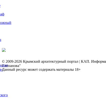
е
раф
рожный
а
© 2009-2026 Крымский архитектурный портал | КАП. Информаци
вская
Степанова"
я»
Данный ресурс может содержать материалы 18+
ского