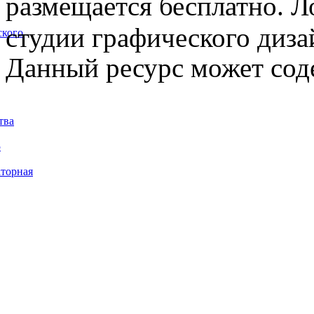
размещается бесплатно. Л
студии графического диза
ского
Данный ресурс может сод
тва
5
торная