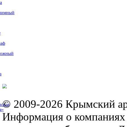
а
иимный
е
раф
рожный
а
© 2009-2026 Крымский ар
вская
я»
Информация о компаниях 