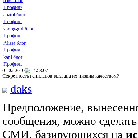
daks блог
Профиль
anatol блог
Профиль
spring-girl блог
Профиль
Alissa блог
Профиль
karil блог
Профиль
01.02.2010
14:53:07
Секретность генпланов вызвана их низким качеством?
daks
Предположение, вынесенно
сообщения, можно сделать 
СМИ, базирующихся на
ис