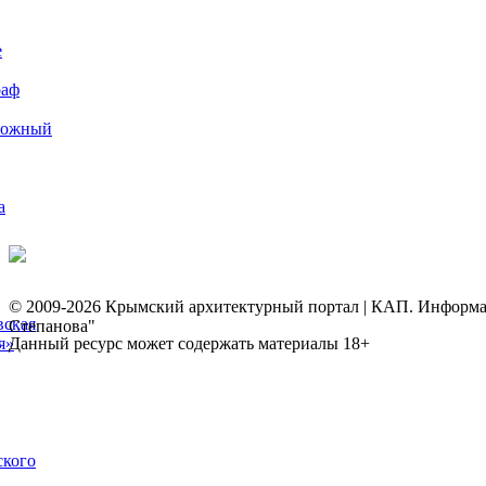
е
раф
рожный
а
© 2009-2026 Крымский архитектурный портал | КАП. Информаци
вская
Степанова"
я»
Данный ресурс может содержать материалы 18+
ского