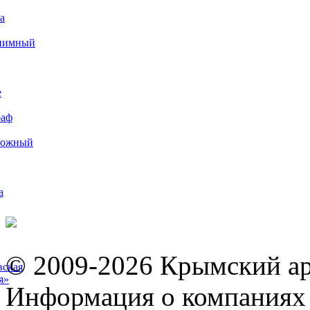
а
иимный
е
раф
рожный
а
© 2009-2026 Крымский ар
вская
я»
Информация о компаниях 