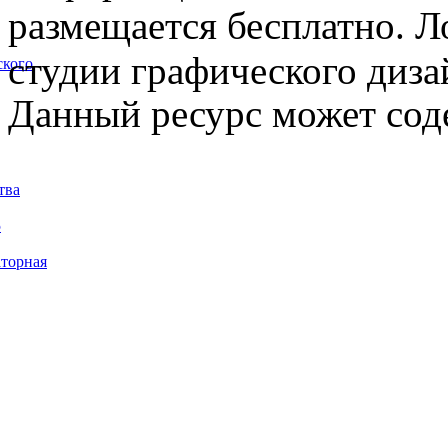
размещается бесплатно. Л
студии графического диза
ского
Данный ресурс может сод
тва
5
торная