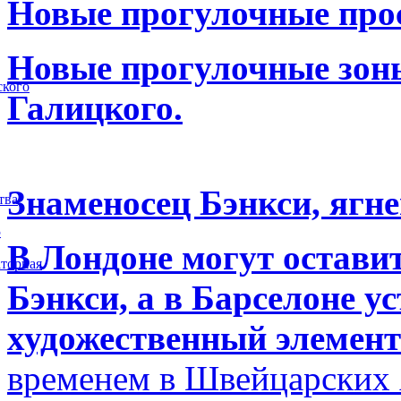
Новые прогулочные прос
Новые прогулочные зоны
ского
Галицкого.
Знаменосец Бэнкси, ягне
тва
5
В Лондоне могут остави
торная
Бэнкси, а в Барселоне у
художественный элемент
временем в Швейцарских 