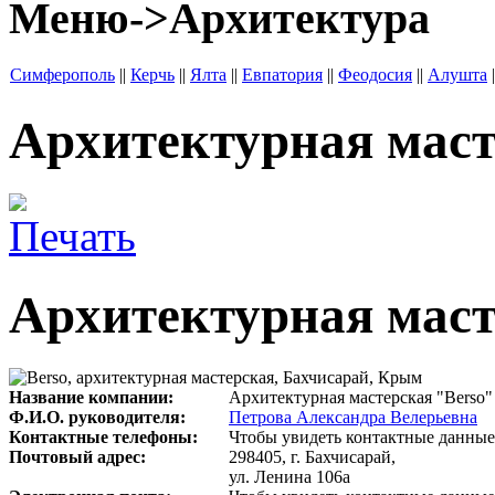
Меню->Архитектура
Симферополь
||
Керчь
||
Ялта
||
Евпатория
||
Феодосия
||
Алушта
|
Архитектурная маст
Архитектурная мас
Название компании:
Архитектурная мастерская "Berso"
Ф.И.О. руководителя:
Петрова Александра Велерьевна
Контактные телефоны:
Чтобы увидеть контактные данные
Почтовый адрес:
298405, г. Бахчисарай,
ул. Ленина 106а