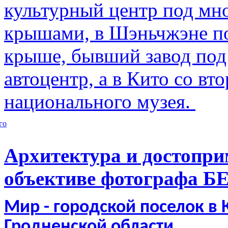
культурный центр под м
крышами, в Шэньчжэне по
крыше, бывший завод по
автоцентр, а в Кито со в
национального музея.
го
Архитектура и достопри
объективе фотографа Б
Мир - городской поселок в
Гродненской области.