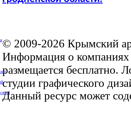
© 2009-2026 Крымский ар
а
Информация о компаниях 
размещается бесплатно. Л
кий
студии графического диза
ий
Данный ресурс может сод
вский