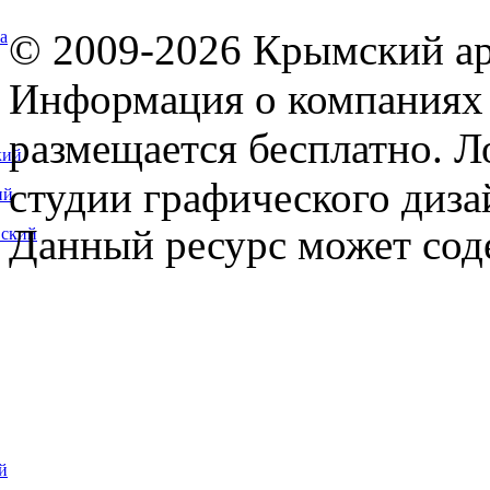
© 2009-2026 Крымский ар
а
Информация о компаниях 
размещается бесплатно. Л
кий
студии графического диза
ий
Данный ресурс может сод
вский
й