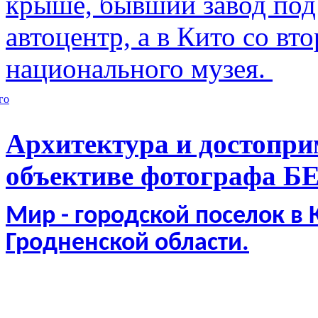
крыше, бывший завод по
автоцентр, а в Кито со в
национального музея.
го
Архитектура и достопри
объективе фотографа Б
Мир - городской поселок в
Гродненской области.