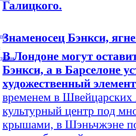
Галицкого.
Знаменосец Бэнкси, ягне
тва
5
В Лондоне могут остави
торная
Бэнкси, а в Барселоне у
художественный элемент
временем в Швейцарских 
культурный центр под м
крышами, в Шэньчжэне по