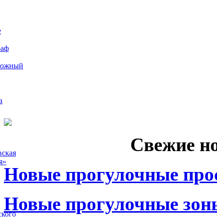
е
раф
рожный
а
Свежие н
вская
я»
Новые прогулочные прос
Новые прогулочные зоны
ского