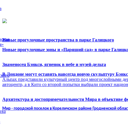
а
вская
Новые прогулочные пространства в парке Галицкого
я»
Новые прогулочные зоны и «Парящий сад» в парке Галицко
Знаменосец Бэнкси, ягненок в небе и музей-дельта
В Лондоне могут оставить навсегда новую скульптуру Бэнк
ского
Альпах представили культурный центр под многослойными де
автоцентр, а в Кито со второй попытки выбрали проект нацио
Архитектура и достопримечательности Мира в объективе 
Мир - городской поселок в Кореличском районе Гродненской облас
тва
5