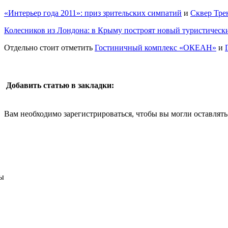
«Интерьер года 2011»: приз зрительских симпатий
и
Сквер Тре
Колесников из Лондона: в Крыму построят новый туристическ
Отдельно стоит отметить
Гостиничный комплекс «ОКЕАН»
и
Добавить статью в закладки:
Вам необходимо зарегистрироваться, чтобы вы могли оставлят
ы