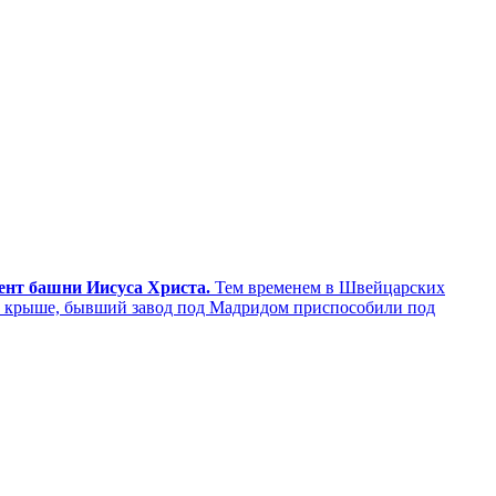
мент башни Иисуса Христа.
Тем временем в Швейцарских
а крыше, бывший завод под Мадридом приспособили под