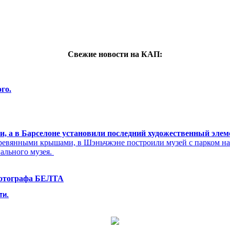
Свежие новости на КАП:
го.
си, а в Барселоне установили последний художественный эле
ревянными крышами, в Шэньчжэне построили музей с парком н
нального музея.
фотографа БЕЛТА
ти.