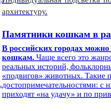
го
архитектуру.
Памятники кошкам в ра
В российских городах можн
кошкам.
Чаще всего это жанр
реальных историй, фольклорн
«подвигов» животных. Такие 
достопримечательностями: с 
а
приходят «на удачу» и по при