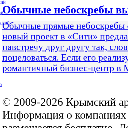
кий
Обычные небоскребы в
ий
вский
Обычные прямые небоскребы 
новый проект в «Сити» предла
навстречу друг другу так, сло
поцеловаться. Если его реализ
романтичный бизнес-центр в 
й
© 2009-2026 Крымский ар
Информация о компаниях 
размещается бесплатно. Л