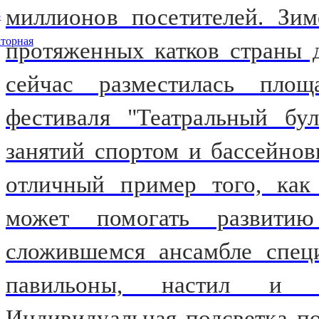
миллионов посетителей. Зи
5
торная
протяженных катков страны 
сейчас разместилась площ
фестиваля "Театральный бу
занятий спортом и бассейно
отличный пример того, как 
может помогать развити
сложившемся ансамбле спец
павильоны, настил и 
Индивидуальная подсветка п