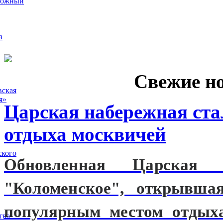
рожный
а
Свежие н
вская
я»
Царская набережная ст
отдыха москвичей
ского
Обновленная Царская н
"Коломенское", открывшая
популярным местом отдых
тва