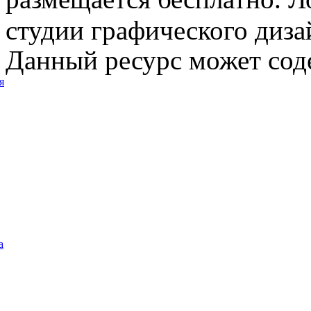
студии графического диза
Данный ресурс может сод
я
а