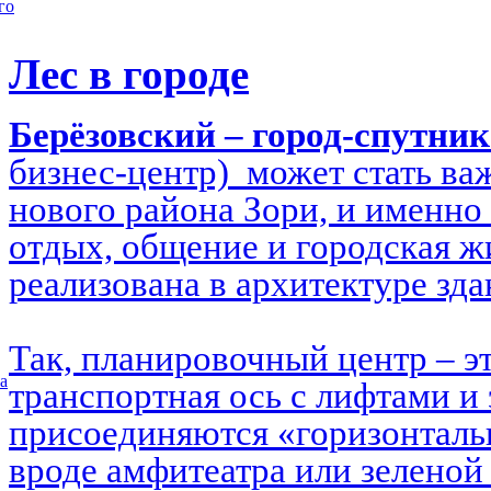
го
Лес в городе
Берёзовский – город-спутни
бизнес-центр) может стать в
нового района Зори, и именно 
отдых, общение и городская ж
реализована в архитектуре зд
Так, планировочный центр – э
а
транспортная ось с лифтами и 
присоединяются «горизонталь
вроде амфитеатра или зеленой