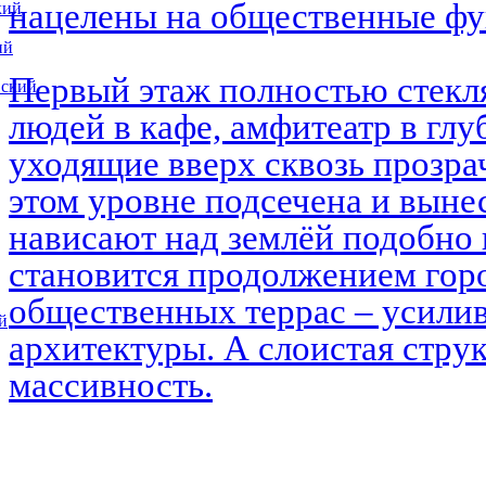
нацелены на общественные ф
кий
ий
Первый этаж полностью стекл
вский
людей в кафе, амфитеатр в глу
уходящие вверх сквозь прозра
этом уровне подсечена и выне
нависают над землёй подобно 
становится продолжением горо
общественных террас – усилив
й
архитектуры. А слоистая струк
массивность.