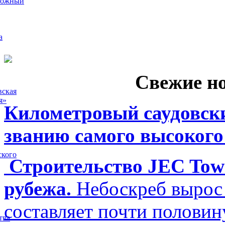
рожный
а
Свежие н
вская
я»
Километровый саудовски
званию самого высокого
ского
Строительство JEC Towe
рубежа.
Небоскреб вырос 
составляет почти полови
тва