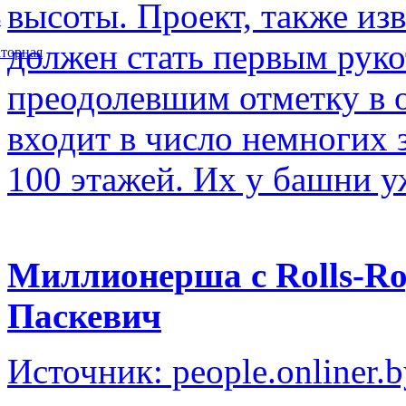
высоты. Проект, также изв
5
должен стать первым рук
торная
преодолевшим отметку в о
входит в число немногих
100 этажей. Их у башни у
Миллионерша с Rolls-Ro
Паскевич
Источник: people.onliner.