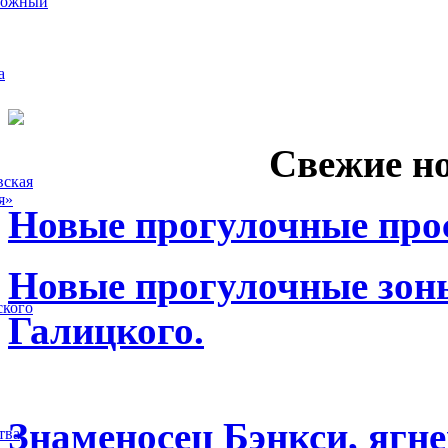
рожный
а
Свежие н
вская
я»
Новые прогулочные прос
Новые прогулочные зоны
ского
Галицкого.
Знаменосец Бэнкси, ягне
тва