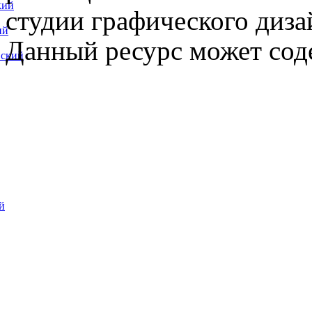
кий
студии графического диза
ий
Данный ресурс может сод
вский
й