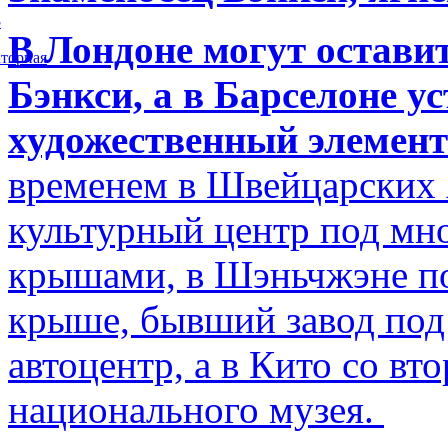
5
В Лондоне могут остави
торная
Бэнкси, а в Барселоне у
художественный элемент
временем в Швейцарских 
культурный центр под м
крышами, в Шэньчжэне по
крыше, бывший завод по
автоцентр, а в Кито со в
национального музея.