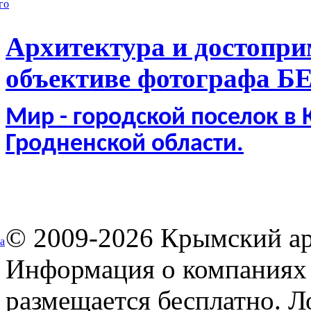
го
Архитектура и достопри
объективе фотографа Б
Мир - городской поселок в
Гродненской области.
© 2009-2026 Крымский ар
а
Информация о компаниях 
размещается бесплатно. Л