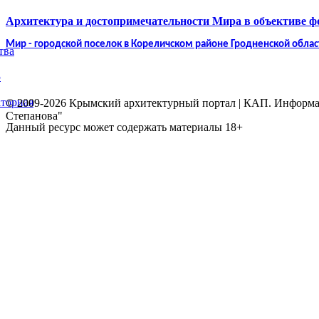
Архитектура и достопримечательности Мира в объективе 
Мир - городской поселок в Кореличском районе Гродненской облас
тва
5
торная
© 2009-2026 Крымский архитектурный портал | КАП. Информаци
Степанова"
Данный ресурс может содержать материалы 18+