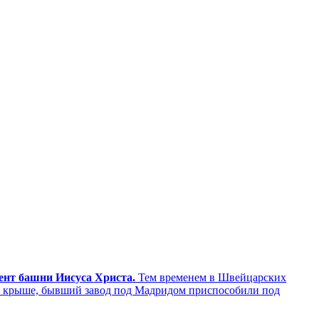
мент башни Иисуса Христа.
Тем временем в Швейцарских
а крыше, бывший завод под Мадридом приспособили под