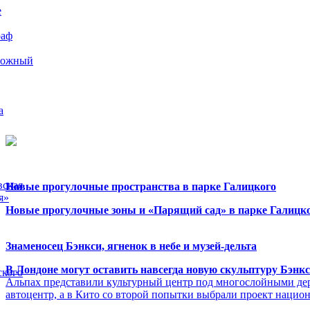
е
раф
рожный
а
вская
Новые прогулочные пространства в парке Галицкого
я»
Новые прогулочные зоны и «Парящий сад» в парке Галицко
Знаменосец Бэнкси, ягненок в небе и музей-дельта
В Лондоне могут оставить навсегда новую скульптуру Бэнк
ского
Альпах представили культурный центр под многослойными де
автоцентр, а в Кито со второй попытки выбрали проект нацио