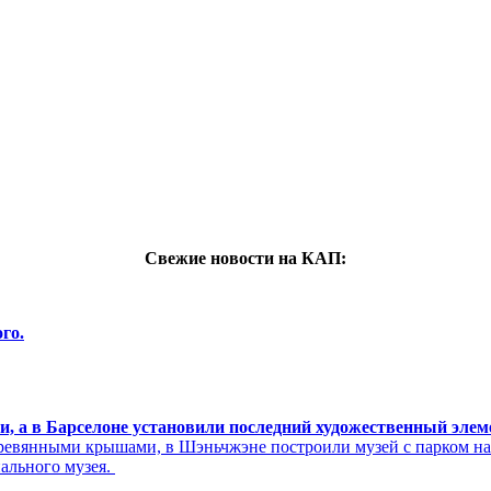
Свежие новости на КАП:
го.
си, а в Барселоне установили последний художественный эле
ревянными крышами, в Шэньчжэне построили музей с парком н
нального музея.