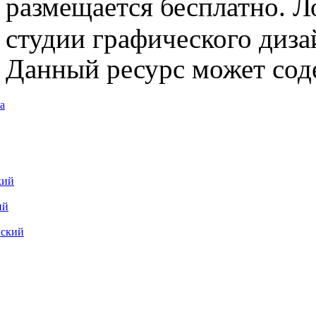
размещается бесплатно. Л
студии графического диза
Данный ресурс может сод
а
кий
ий
вский