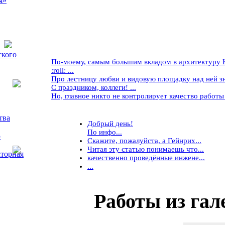
я»
ского
По-моему, самым большим вкладом в архитектуру Кр
:roll: ...
Про лестницу любви и видовую площадку над ней знае
С праздником, коллеги! ...
Но, главное никто не контролирует качество работы ..
тва
Добрый день!
По инфо...
5
Скажите, пожалуйста, а Гейнрих...
Читая эту статью понимаешь что...
торная
качественно проведённые инжене...
...
Работы
из гал