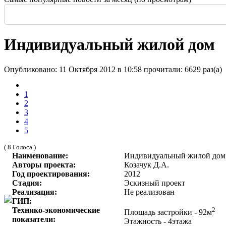
Россия: летние выставки
-
Здание высотой 140 м и площадью более 170 тысяч м2
Еще одна Екатерининская - только в С
История и юность одной севастополь
Прогулка по крыше династии Штер
Почти пешеходная главная улица г
Садовая — тишина в центре Крас
Индивидуальный жилой дом
Опубликовано: 11 Октября 2012 в 10:58
прочитали: 6629 раз(а)
1
2
3
4
5
( 8 Голоса )
Наименование:
Индивидуальный жилой дом в
Авторы проекта:
Козачук Д.А.
Год проектирования:
2012
Стадия:
Эскизный проект
Реализация:
Не реализован
ГИП:
Технико-экономические
2
Площадь застройки - 92м
показатели:
Этажность - 4этажа