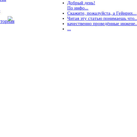
Добрый день!
По инфо...
5
Скажите, пожалуйста, а Гейнрих...
Читая эту статью понимаешь что..
торная
качественно проведённые инжене..
...