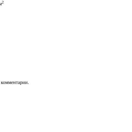
2
м
ь комментарии.