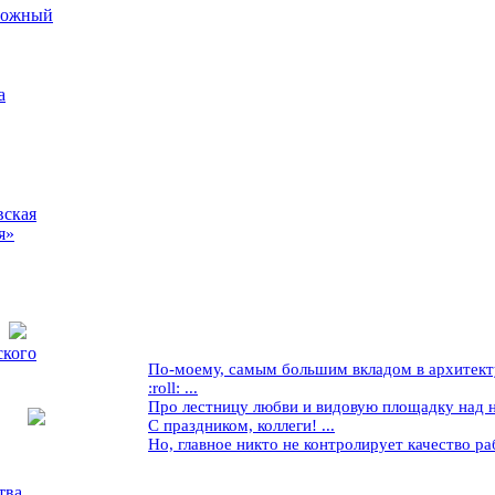
рожный
а
вская
я»
ского
По-моему, самым большим вкладом в архитекту
:roll: ...
Про лестницу любви и видовую площадку над ней
С праздником, коллеги! ...
Но, главное никто не контролирует качество рабо
тва