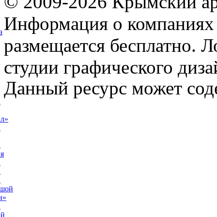
© 2009-2026 Крымский ар
Информация о компаниях 
а
размещается бесплатно. Л
студии графического диза
Данный ресурс может сод
а
ал»
а
а
я
а
а
а
ьшой
н»
а
ый