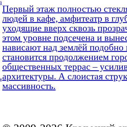
й
Первый этаж полностью стекл
людей в кафе, амфитеатр в глу
уходящие вверх сквозь прозра
этом уровне подсечена и выне
нависают над землёй подобно 
становится продолжением горо
общественных террас – усилив
архитектуры. А слоистая струк
я
массивность.