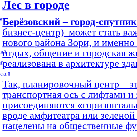
Лес в городе
Берёзовский – город-спутни
а
бизнес-центр) может стать в
нового района Зори, и именно 
отдых, общение и городская ж
кий
реализована в архитектуре зд
ий
вский
Так, планировочный центр – э
транспортная ось с лифтами и 
присоединяются «горизонталь
вроде амфитеатра или зеленой
нацелены на общественные ф