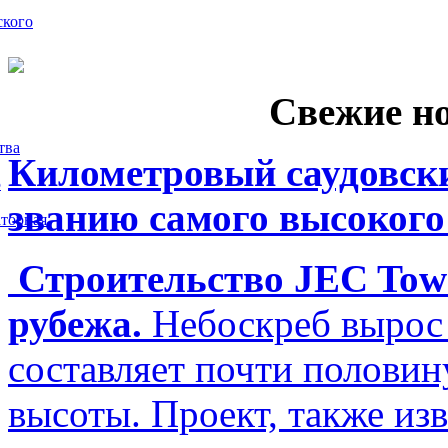
ского
Свежие н
тва
Километровый саудовски
5
званию самого высокого
торная
Строительство JEC Towe
рубежа.
Небоскреб вырос 
составляет почти полови
высоты. Проект, также изв