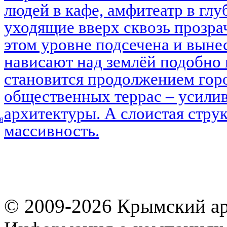
людей в кафе, амфитеатр в глу
уходящие вверх сквозь прозра
этом уровне подсечена и выне
нависают над землёй подобно 
становится продолжением горо
общественных террас – усилив
архитектуры. А слоистая струк
я
массивность.
© 2009-2026 Крымский ар