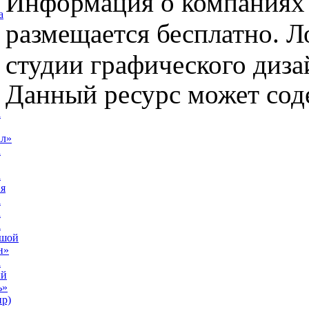
Информация о компаниях 
а
размещается бесплатно. Л
студии графического диза
Данный ресурс может сод
а
ал»
а
а
я
а
а
а
ьшой
н»
а
ый
ь»
р)