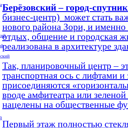
Берёзовский – город-спутни
а
бизнес-центр) может стать в
нового района Зори, и именно 
отдых, общение и городская ж
кий
реализована в архитектуре зд
ий
вский
Так, планировочный центр – э
транспортная ось с лифтами и 
присоединяются «горизонталь
вроде амфитеатра или зеленой
нацелены на общественные ф
й
Первый этаж полностью стекл