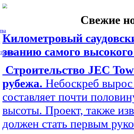
Свежие н
тва
Километровый саудовски
5
званию самого высокого
торная
Строительство JEC Towe
рубежа.
Небоскреб вырос 
составляет почти полови
высоты. Проект, также изв
должен стать первым рук