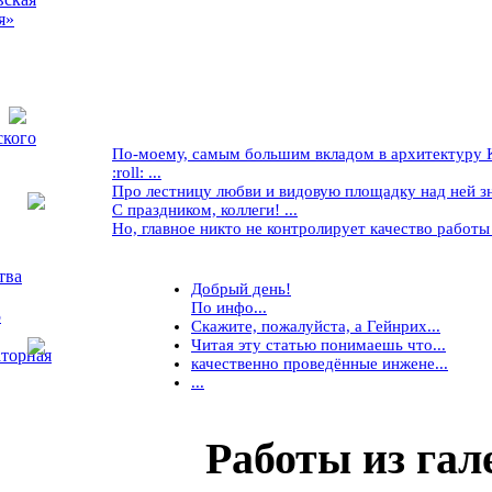
я»
ского
По-моему, самым большим вкладом в архитектуру Кр
:roll: ...
Про лестницу любви и видовую площадку над ней знае
С праздником, коллеги! ...
Но, главное никто не контролирует качество работы ..
тва
Добрый день!
По инфо...
5
Скажите, пожалуйста, а Гейнрих...
Читая эту статью понимаешь что...
торная
качественно проведённые инжене...
...
Работы
из гал