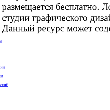
размещается бесплатно. Л
студии графического диза
Данный ресурс может сод
а
кий
ий
вский