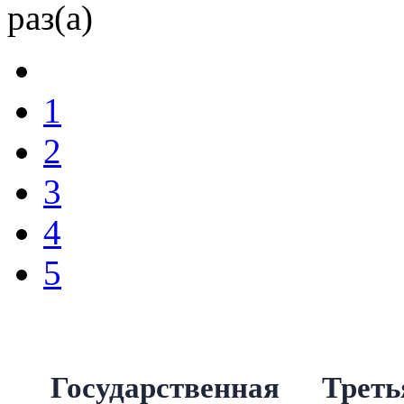
раз(а)
1
2
3
4
5
Государственная Трет