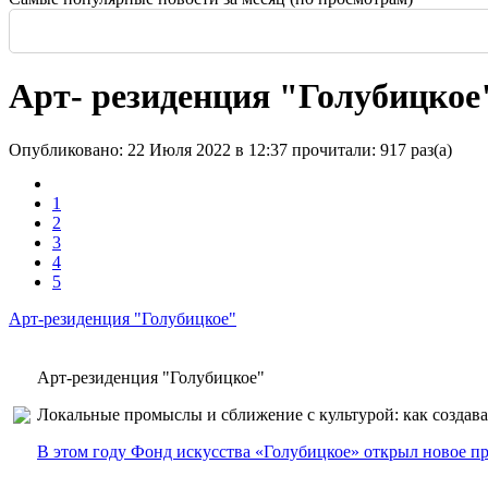
Россия: летние выставки
-
Здание высотой 140 м и площадью более 170 тысяч м2
Еще одна Екатерининская - только в С
История и юность одной севастополь
Прогулка по крыше династии Штер
Почти пешеходная главная улица г
Садовая — тишина в центре Крас
Арт- резиденция "Голубицкое
Опубликовано: 22 Июля 2022 в 12:37
прочитали: 917 раз(а)
1
2
3
4
5
Арт-резиденция "Голубицкое"
Арт-резиденция "Голубицкое"
Локальные промыслы и сближение с культурой: как создав
В этом году Фонд искусства «Голубицкое» открыл новое пр