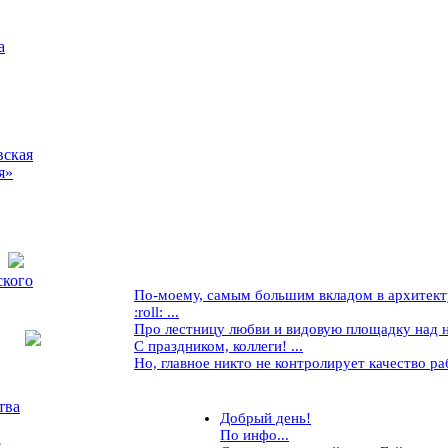
а
вская
я»
ского
По-моему, самым большим вкладом в архитекту
:roll: ...
Про лестницу любви и видовую площадку над ней
С праздником, коллеги! ...
Но, главное никто не контролирует качество рабо
тва
Добрый день!
По инфо...
5