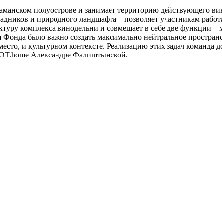
аманском полуострове и занимает территорию действующего вин
радников и природного ландшафта – позволяет участникам работ
туру комплекса винодельни и совмещает в себе две функции – м
 Фонда было важно создать максимально нейтральное пространст
есто, и культурном контексте. Реализацию этих задач команда 
e.DOT.home Александре Фалиштынской.