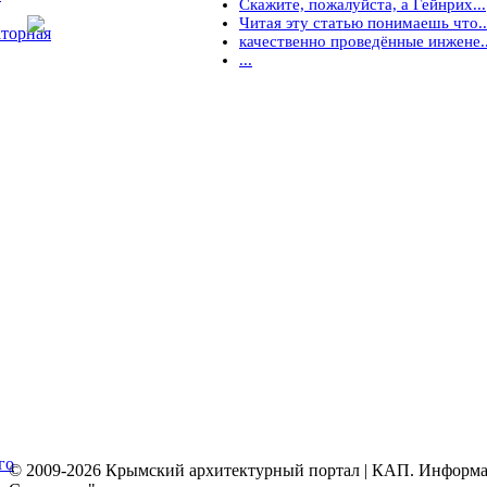
Скажите, пожалуйста, а Гейнрих...
Читая эту статью понимаешь что..
торная
качественно проведённые инжене..
...
го
© 2009-2026 Крымский архитектурный портал | КАП. Информаци