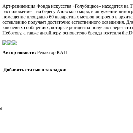
Арт-резиденция Фонда искусства «Голубицкое» находится на Т
расположение – на берегу Азовского моря, в окружении виног
помещение площадью 60 квадратных метров встроено в архитек
остеклению получает достаточно естественного освещения. Для
ключевых сообщениях, которые резиденты получают через это м
Неботову, а также дизайнеру, основателю бренда тектсиля th
Автор новости:
Редактор КАП
Добавить статью в закладки:
ы