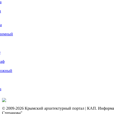
а
и
а
иимный
е
раф
рожный
а
© 2009-2026 Крымский архитектурный портал | КАП. Информаци
Степанова"