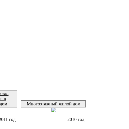
ово-
в в
дом
Многоэтажный жилой дом
2011 год
2010 год