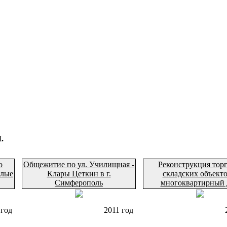
.
о
Общежитие по ул. Училищная -
Реконструкция торг
Алые
Клары Цеткин в г.
складских объекто
Симферополь
многоквартирный 
 год
2011 год