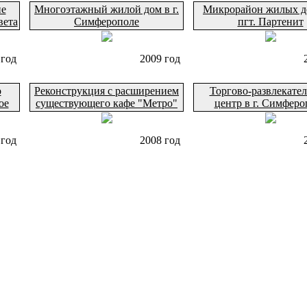
ие
Многоэтажный жилой дом в г.
Микрорайон жилых д
вета
Симферополе
пгт. Партенит
 год
2009 год
о
Реконструкция с расширением
Торгово-развлекате
ое
существующего кафе "Метро"
центр в г. Симферо
 год
2008 год