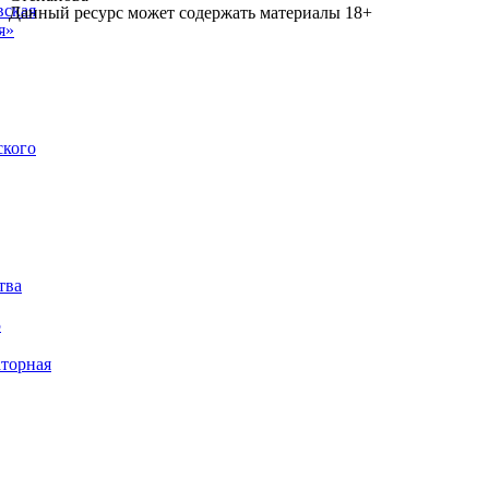
вская
Данный ресурс может содержать материалы 18+
я»
ского
тва
5
торная