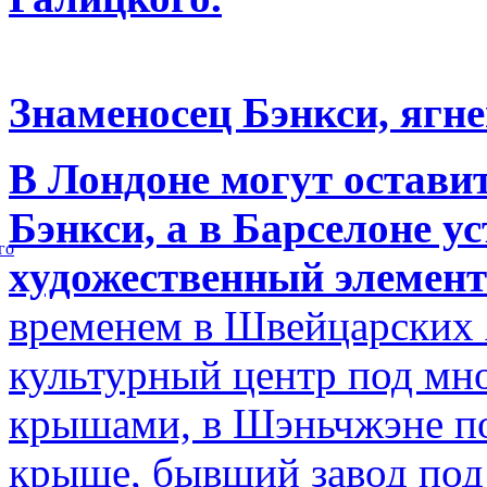
Знаменосец Бэнкси, ягне
В Лондоне могут остави
Бэнкси, а в Барселоне у
го
художественный элемент
временем в Швейцарских 
культурный центр под м
крышами, в Шэньчжэне по
крыше, бывший завод по