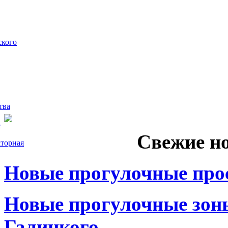
ского
тва
5
Свежие н
торная
Новые прогулочные прос
Новые прогулочные зоны
Галицкого.