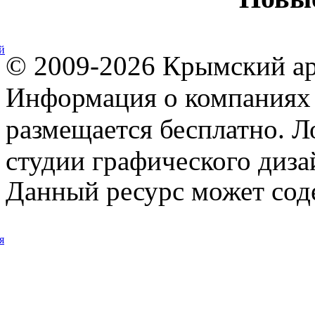
й
© 2009-2026 Крымский ар
Информация о компаниях 
размещается бесплатно. Л
студии графического диза
Данный ресурс может сод
я