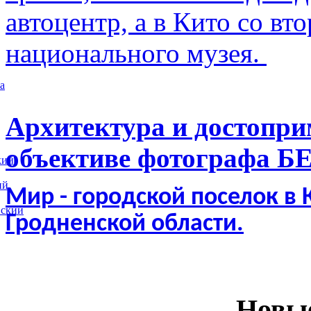
автоцентр, а в Кито со в
национального музея.
а
Архитектура и достопри
объективе фотографа Б
кий
ий
Мир - городской поселок в
вский
Гродненской области.
Новы