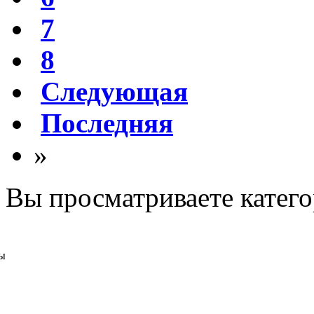
7
8
Следующая
Последняя
»
Вы просматриваете катег
ы