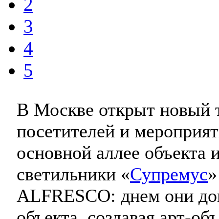
2
3
4
5
В Москве открыт новый т
посетителей и мероприят
основной аллее объекта 
светильники «
Супремус
»
ALFRESCO: днем они доп
объекта, создавая арт-об