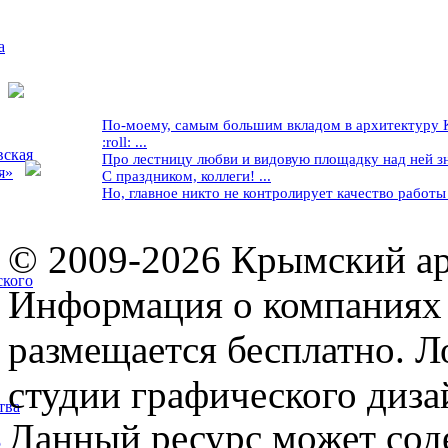
а
По-моему, самым большим вкладом в архитектуру Кр
:roll: ...
вская
Про лестницу любви и видовую площадку над ней знае
я»
С праздником, коллеги! ...
Но, главное никто не контролирует качество работы ..
© 2009-2026 Крымский ар
ского
Информация о компаниях 
размещается бесплатно. Л
студии графического диза
тва
Данный ресурс может сод
5