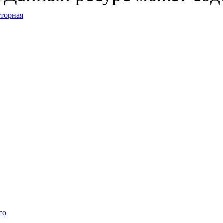
торная
го