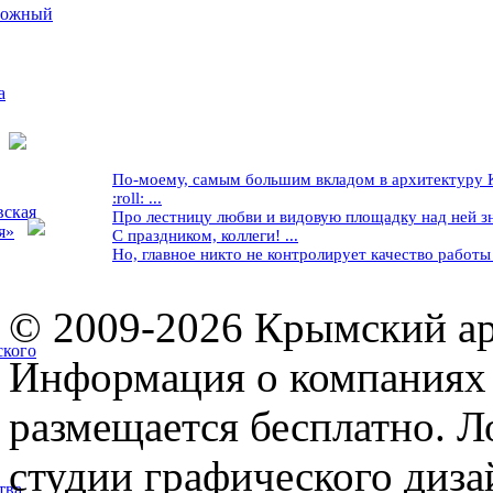
рожный
а
По-моему, самым большим вкладом в архитектуру Кр
:roll: ...
вская
Про лестницу любви и видовую площадку над ней знае
я»
С праздником, коллеги! ...
Но, главное никто не контролирует качество работы ..
© 2009-2026 Крымский ар
ского
Информация о компаниях 
размещается бесплатно. Л
студии графического диза
тва