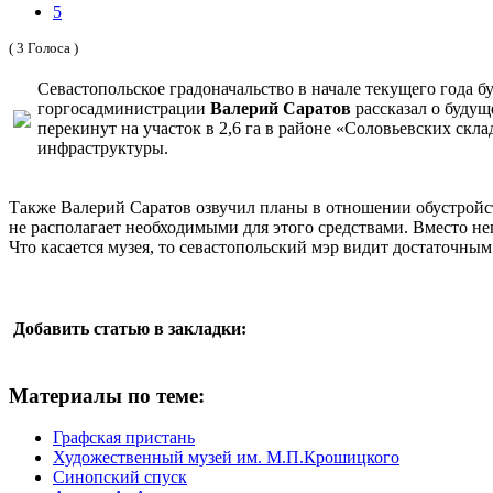
5
( 3 Голоса )
Севастопольское градоначальство в начале текущего года 
горгосадминистрации
Валерий Саратов
рассказал о буду
перекинут на участок в 2,6 га в районе «Соловьевских ск
инфраструктуры.
Также Валерий Саратов озвучил планы в отношении обустрой
не располагает необходимыми для этого средствами. Вместо н
Что касается музея, то севастопольский мэр видит достаточным
Добавить статью в закладки:
Материалы по теме:
Графская пристань
Художественный музей им. М.П.Крошицкого
Синопский спуск