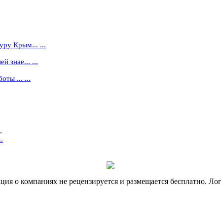
ру Крым... ...
 знае... ...
ты ... ...
.
.
я о компаниях не рецензируется и размещается бесплатно. Лог