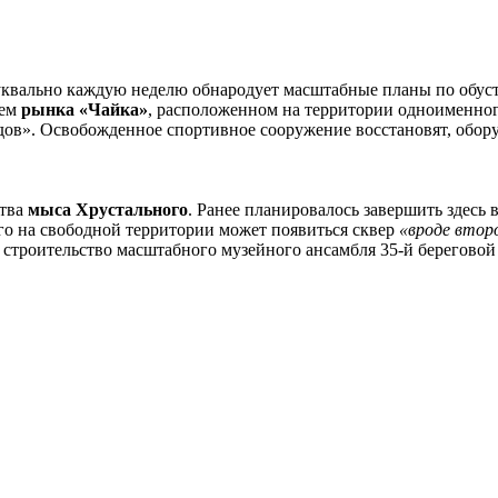
буквально каждую неделю обнародует масштабные планы по обус
щем
рынка «Чайка»
, расположенном на территории одноименного
ладов». Освобожденное спортивное сооружение восстановят, обор
ства
мыса Хрустального
. Ранее планировалось завершить здесь
его на свободной территории может появиться сквер
«вроде втор
 строительство масштабного музейного ансамбля 35-й береговой 