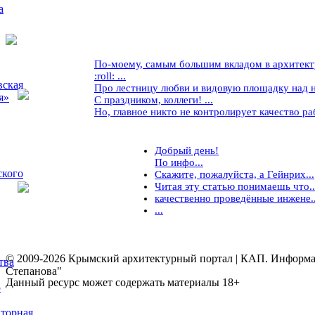
а
По-моему, самым большим вкладом в архитекту
:roll: ...
вская
Про лестницу любви и видовую площадку над ней
я»
С праздником, коллеги! ...
Но, главное никто не контролирует качество рабо
Добрый день!
По инфо...
ского
Скажите, пожалуйста, а Гейнрих...
Читая эту статью понимаешь что..
качественно проведённые инжене..
...
© 2009-2026 Крымский архитектурный портал | КАП. Информаци
тва
Степанова"
Данный ресурс может содержать материалы 18+
5
торная