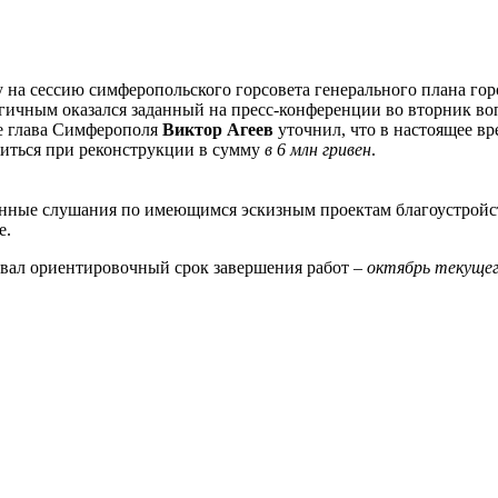
 на сессию симферопольского горсовета генерального плана го
огичным оказался заданный на пресс-конференции во вторник во
те глава Симферополя
Виктор Агеев
уточнил, что в настоящее вр
ожиться при реконструкции в сумму
в 6 млн гривен
.
енные слушания по имеющимся эскизным проектам благоустройс
е.
вал ориентировочный срок завершения работ –
октябрь текущег