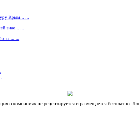
ру Крым... ...
 знае... ...
ты ... ...
.
.
я о компаниях не рецензируется и размещается бесплатно. Лог