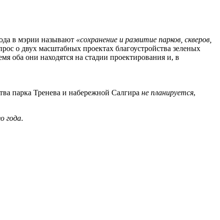
рода в мэрии называют
«сохранение и развитие парков, скверов,
прос о двух масштабных проектах благоустройства зеленых
емя оба они находятся на стадии проектирования и, в
тва парка Тренева и набережной Салгира
не планируется
,
о года
.