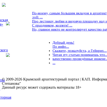
По-моему, самым большим вкладом в архитекту
:roll: ...
вская
Про лестницу любви и видовую площадку над ней
я»
С праздником, коллеги! ...
Но, главное никто не контролирует качество рабо
Добрый день!
По инфо...
ского
Скажите, пожалуйста, а Гейнрих...
Читая эту статью понимаешь что..
качественно проведённые инжене..
...
© 2009-2026 Крымский архитектурный портал | КАП. Информаци
тва
Степанова"
Данный ресурс может содержать материалы 18+
5
торная