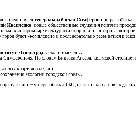
дет представлен
генеральный план Симферополя
, разработка 
ий Иванченко
, новые общественные слушания генплан проход
 только в историко-архитектурный опорный план города, котор
 город будет «комплексно и последовательно развиваться в зако
нститут «Гипроград»
, были отмечены:
делы Симферополя. По словам Виктора Агеева, крымской столице 
й жилых кварталов и улиц.
сохранения экологии городской среды.
ортную систему, переработки ТБО, строительства новых дорожны