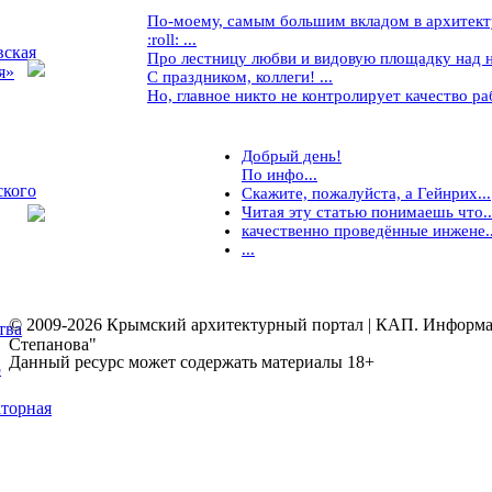
По-моему, самым большим вкладом в архитекту
:roll: ...
вская
Про лестницу любви и видовую площадку над ней
я»
С праздником, коллеги! ...
Но, главное никто не контролирует качество рабо
Добрый день!
По инфо...
ского
Скажите, пожалуйста, а Гейнрих...
Читая эту статью понимаешь что..
качественно проведённые инжене..
...
© 2009-2026 Крымский архитектурный портал | КАП. Информаци
тва
Степанова"
Данный ресурс может содержать материалы 18+
5
торная