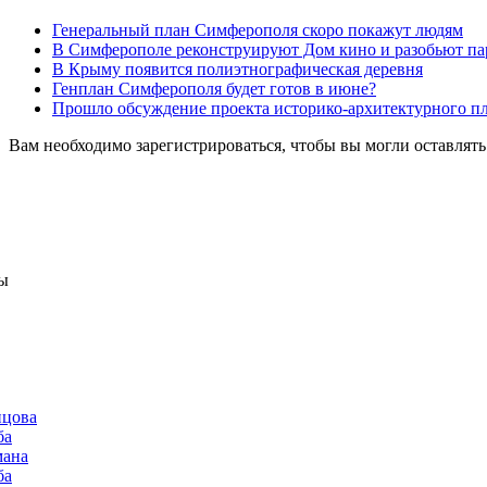
Генеральный план Симферополя скоро покажут людям
В Симферополе реконструируют Дом кино и разобьют па
В Крыму появится полиэтнографическая деревня
Генплан Симферополя будет готов в июне?
Прошло обсуждение проекта историко-архитектурного п
Вам необходимо зарегистрироваться, чтобы вы могли оставлят
ы
нцова
ба
мана
ба