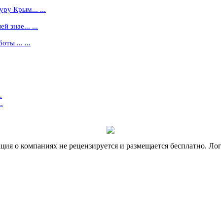
ру Крым... ...
 знае... ...
ты ... ...
.
.
я о компаниях не рецензируется и размещается бесплатно. Лог