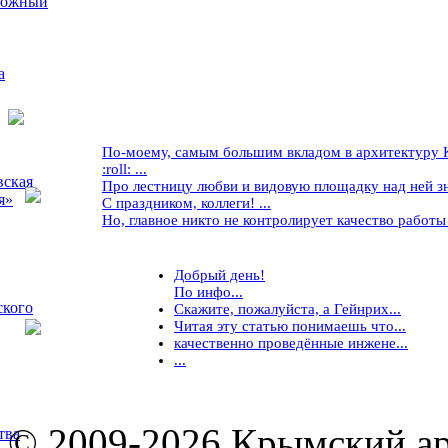
рожный
а
По-моему, самым большим вкладом в архитектуру Кр
:roll: ...
вская
Про лестницу любви и видовую площадку над ней знае
я»
С праздником, коллеги! ...
Но, главное никто не контролирует качество работы ..
Добрый день!
По инфо...
ского
Скажите, пожалуйста, а Гейнрих...
Читая эту статью понимаешь что...
качественно проведённые инжене...
...
© 2009-2026 Крымский ар
тва