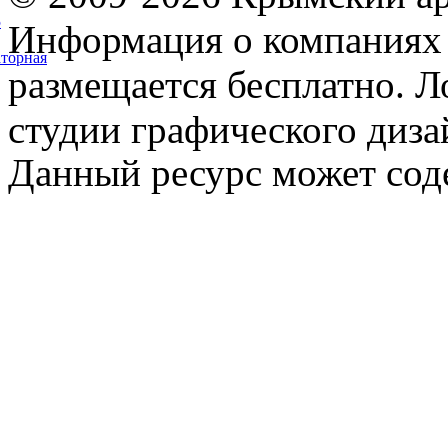
5
Информация о компаниях 
торная
размещается бесплатно. Л
студии графического диза
Данный ресурс может сод