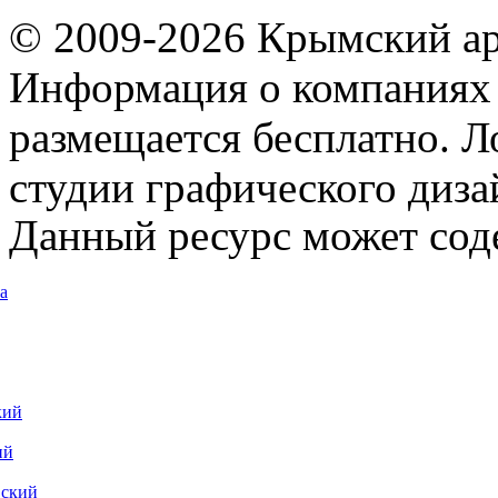
© 2009-2026 Крымский ар
Информация о компаниях 
размещается бесплатно. Л
студии графического диза
Данный ресурс может сод
а
кий
ий
вский