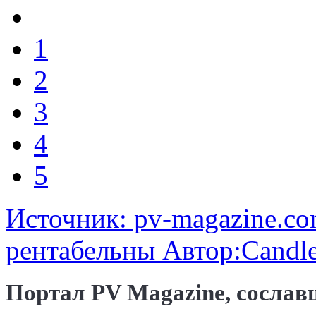
1
2
3
4
5
Источник: pv-magazine.c
рентабельны Автор:Candl
Портал PV Magazine, сослав