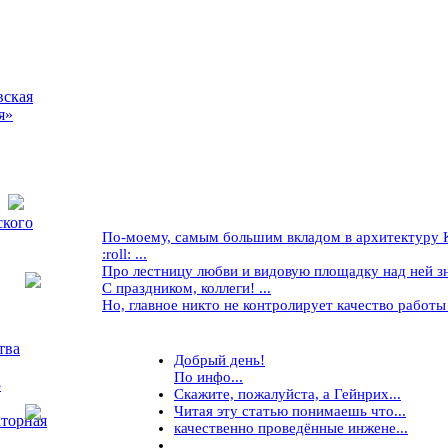
вская
я»
ского
По-моему, самым большим вкладом в архитектуру Кр
:roll: ...
Про лестницу любви и видовую площадку над ней знае
С праздником, коллеги! ...
Но, главное никто не контролирует качество работы ..
тва
Добрый день!
По инфо...
5
Скажите, пожалуйста, а Гейнрих...
Читая эту статью понимаешь что...
торная
качественно проведённые инжене...
...