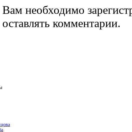
Вам необходимо зарегистр
оставлять комментарии.
ы
нцова
ба