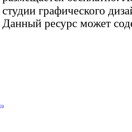
студии графического диза
Данный ресурс может сод
го