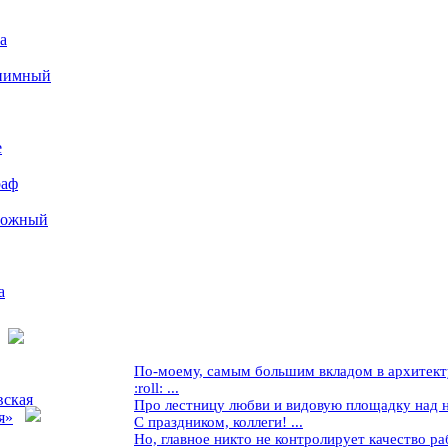
а
иимный
е
раф
рожный
а
По-моему, самым большим вкладом в архитекту
:roll: ...
вская
Про лестницу любви и видовую площадку над ней
я»
С праздником, коллеги! ...
Но, главное никто не контролирует качество рабо