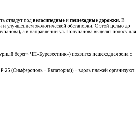
сть отдадут под
велосипедные
и
пешеходные дорожки
. В
и и улучшением экологической обстановки. С этой целью до
лупанова), а в направлении ул. Полупанова выделят полосу для
зурный берег» ЧП«Буревестник») появится пешеходная зона с
 Р-25 (Симферополь – Евпатория)) – вдоль пляжей организуют