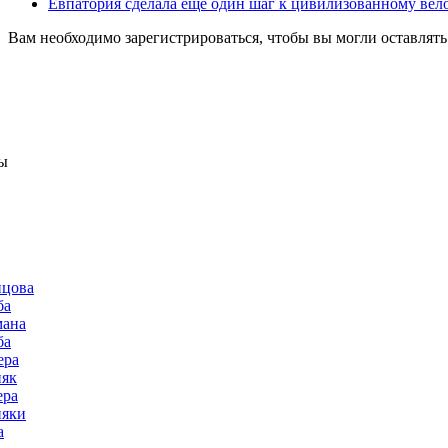
Евпатория сделала еще один шаг к цивилизованному вел
Вам необходимо зарегистрироваться, чтобы вы могли оставлят
ы
нцова
ба
мана
ба
ера
няк
ера
няки
а