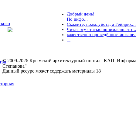
Добрый день!
По инфо...
ского
Скажите, пожалуйста, а Гейнрих...
Читая эту статью понимаешь что..
качественно проведённые инжене..
...
© 2009-2026 Крымский архитектурный портал | КАП. Информаци
тва
Степанова"
Данный ресурс может содержать материалы 18+
5
торная