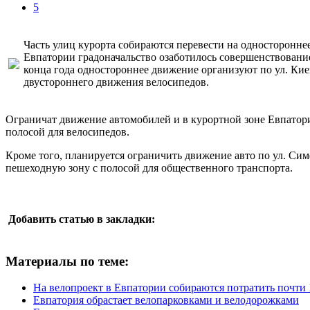
5
Часть улиц курорта собираются перевести на одностороннее
Евпатории градоначальство озаботилось совершенствовани
конца года одностороннее движение организуют по ул. Киев
двустороннего движения велосипедов.
Ограничат движение автомобилей и в курортной зоне Евпатори
полосой для велосипедов.
Кроме того, планируется ограничить движение авто по ул. Сим
пешеходную зону с полосой для общественного транспорта.
Добавить статью в закладки:
Материалы по теме:
На велопроект в Евпатории собираются потратить почти 
Евпатория обрастает велопарковками и велодорожками