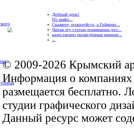
Добрый день!
По инфо...
ского
Скажите, пожалуйста, а Гейнрих...
Читая эту статью понимаешь что...
качественно проведённые инжене...
...
© 2009-2026 Крымский ар
тва
5
Информация о компаниях 
торная
размещается бесплатно. Л
студии графического диза
Данный ресурс может сод