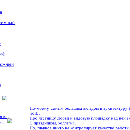
а
иимный
е
раф
рожный
а
По-моему, самым большим вкладом в архитектуру Кр
:roll: ...
вская
Про лестницу любви и видовую площадку над ней знае
я»
С праздником, коллеги! ...
Но, главное никто не контролирует качество работы ..