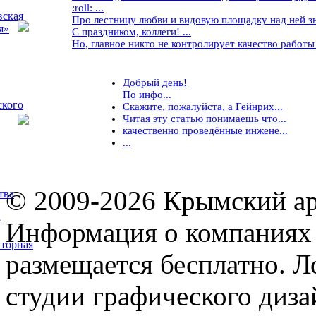
:roll: ...
вская
Про лестницу любви и видовую площадку над ней знае
я»
С праздником, коллеги! ...
Но, главное никто не контролирует качество работы ..
Добрый день!
По инфо...
ского
Скажите, пожалуйста, а Гейнрих...
Читая эту статью понимаешь что...
качественно проведённые инжене...
...
© 2009-2026 Крымский ар
тва
5
Информация о компаниях 
торная
размещается бесплатно. Л
студии графического диза