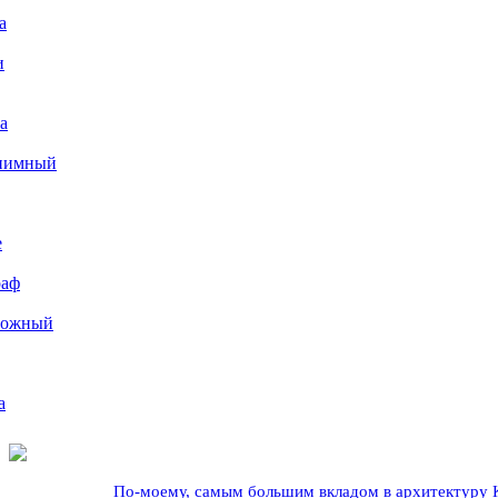
а
и
а
иимный
е
раф
рожный
а
По-моему, самым большим вкладом в архитектуру Кр