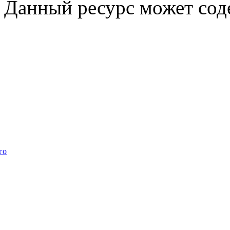
Данный ресурс может сод
го