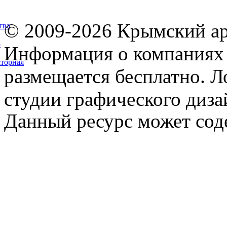
© 2009-2026 Крымский ар
тва
5
Информация о компаниях 
торная
размещается бесплатно. Л
студии графического диза
Данный ресурс может сод