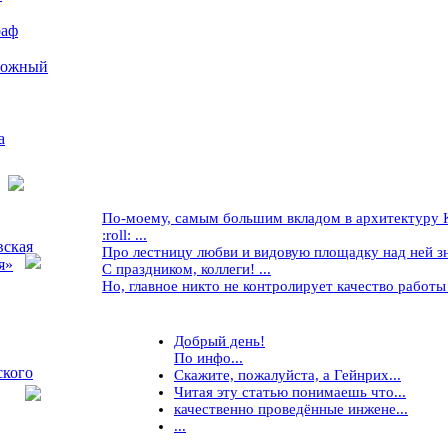
раф
рожный
а
По-моему, самым большим вкладом в архитектуру Кр
:roll: ...
вская
Про лестницу любви и видовую площадку над ней знае
я»
С праздником, коллеги! ...
Но, главное никто не контролирует качество работы ..
Добрый день!
По инфо...
ского
Скажите, пожалуйста, а Гейнрих...
Читая эту статью понимаешь что...
качественно проведённые инжене...
...