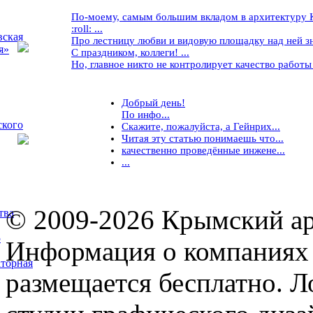
По-моему, самым большим вкладом в архитектуру Кр
:roll: ...
вская
Про лестницу любви и видовую площадку над ней знае
я»
С праздником, коллеги! ...
Но, главное никто не контролирует качество работы ..
Добрый день!
По инфо...
ского
Скажите, пожалуйста, а Гейнрих...
Читая эту статью понимаешь что...
качественно проведённые инжене...
...
© 2009-2026 Крымский ар
тва
5
Информация о компаниях 
торная
размещается бесплатно. Л