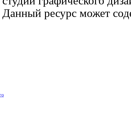
студии графического диза
Данный ресурс может сод
го